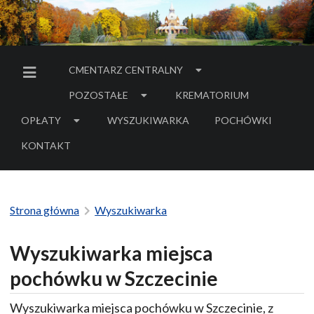
CMENTARZ CENTRALNY
MENU BOCZNE
POZOSTAŁE
KREMATORIUM
OPŁATY
WYSZUKIWARKA
POCHÓWKI
- LINK DO SERWIS
KONTAKT
Strona główna
Wyszukiwarka
Wyszukiwarka miejsca
pochówku w Szczecinie
Wyszukiwarka miejsca pochówku w Szczecinie, z