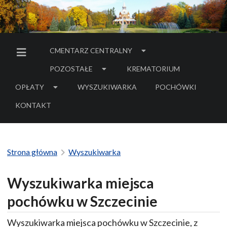
CMENTARZ CENTRALNY
MENU BOCZNE
POZOSTAŁE
KREMATORIUM
OPŁATY
WYSZUKIWARKA
POCHÓWKI
- LINK DO SERWIS
KONTAKT
Strona główna
Wyszukiwarka
Wyszukiwarka miejsca
pochówku w Szczecinie
Wyszukiwarka miejsca pochówku w Szczecinie, z