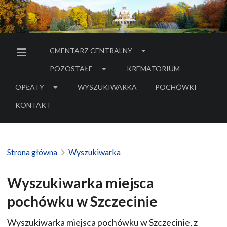
CMENTARZ CENTRALNY
MENU BOCZNE
POZOSTAŁE
KREMATORIUM
OPŁATY
WYSZUKIWARKA
POCHÓWKI
- LINK DO SERWIS
KONTAKT
Strona główna
Wyszukiwarka
Wyszukiwarka miejsca
pochówku w Szczecinie
Wyszukiwarka miejsca pochówku w Szczecinie, z