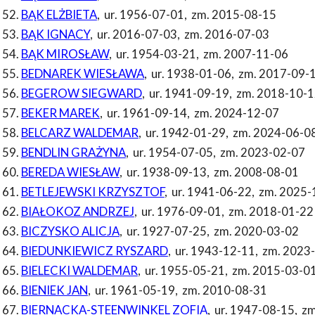
BĄK ELŻBIETA
,
ur. 1956-07-01
,
zm. 2015-08-15
BĄK IGNACY
,
ur. 2016-07-03
,
zm. 2016-07-03
BĄK MIROSŁAW
,
ur. 1954-03-21
,
zm. 2007-11-06
BEDNAREK WIESŁAWA
,
ur. 1938-01-06
,
zm. 2017-09-
BEGEROW SIEGWARD
,
ur. 1941-09-19
,
zm. 2018-10-1
BEKER MAREK
,
ur. 1961-09-14
,
zm. 2024-12-07
BELCARZ WALDEMAR
,
ur. 1942-01-29
,
zm. 2024-06-0
BENDLIN GRAŻYNA
,
ur. 1954-07-05
,
zm. 2023-02-07
BEREDA WIESŁAW
,
ur. 1938-09-13
,
zm. 2008-08-01
BETLEJEWSKI KRZYSZTOF
,
ur. 1941-06-22
,
zm. 2025-
BIAŁOKOZ ANDRZEJ
,
ur. 1976-09-01
,
zm. 2018-01-22
BICZYSKO ALICJA
,
ur. 1927-07-25
,
zm. 2020-03-02
BIEDUNKIEWICZ RYSZARD
,
ur. 1943-12-11
,
zm. 2023
BIELECKI WALDEMAR
,
ur. 1955-05-21
,
zm. 2015-03-0
BIENIEK JAN
,
ur. 1961-05-19
,
zm. 2010-08-31
BIERNACKA-STEENWINKEL ZOFIA
,
ur. 1947-08-15
,
zm