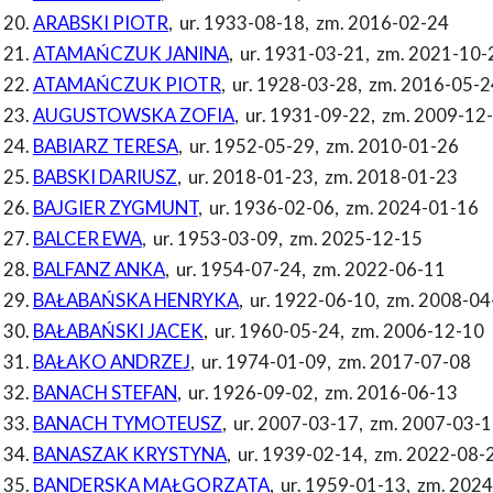
ARABSKI PIOTR
,
ur. 1933-08-18
,
zm. 2016-02-24
ATAMAŃCZUK JANINA
,
ur. 1931-03-21
,
zm. 2021-10-
ATAMAŃCZUK PIOTR
,
ur. 1928-03-28
,
zm. 2016-05-2
AUGUSTOWSKA ZOFIA
,
ur. 1931-09-22
,
zm. 2009-12
BABIARZ TERESA
,
ur. 1952-05-29
,
zm. 2010-01-26
BABSKI DARIUSZ
,
ur. 2018-01-23
,
zm. 2018-01-23
BAJGIER ZYGMUNT
,
ur. 1936-02-06
,
zm. 2024-01-16
BALCER EWA
,
ur. 1953-03-09
,
zm. 2025-12-15
BALFANZ ANKA
,
ur. 1954-07-24
,
zm. 2022-06-11
BAŁABAŃSKA HENRYKA
,
ur. 1922-06-10
,
zm. 2008-04
BAŁABAŃSKI JACEK
,
ur. 1960-05-24
,
zm. 2006-12-10
BAŁAKO ANDRZEJ
,
ur. 1974-01-09
,
zm. 2017-07-08
BANACH STEFAN
,
ur. 1926-09-02
,
zm. 2016-06-13
BANACH TYMOTEUSZ
,
ur. 2007-03-17
,
zm. 2007-03-1
BANASZAK KRYSTYNA
,
ur. 1939-02-14
,
zm. 2022-08-
BANDERSKA MAŁGORZATA
,
ur. 1959-01-13
,
zm. 2024