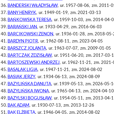
BANDERSKI WŁADYSŁAW
,
ur. 1957-08-06
,
zm. 2011-0
BANY HENRYK
,
ur. 1949-01-19
,
zm. 2021-03-13
BAŃKOWSKA TERESA
,
ur. 1959-10-03
,
zm. 2014-04-0
BARAŃSKI JAN
,
ur. 1933-04-29
,
zm. 2016-06-03
BARCIKOWSKI ZENON
,
ur. 1936-01-28
,
zm. 2018-05-
BARDYN PIOTR
,
ur. 1962-08-11
,
zm. 2023-04-05
BARSZCZ JOLANTA
,
ur. 1963-07-07
,
zm. 2009-01-05
BARTCZAK ZDZISŁAW
,
ur. 1951-06-20
,
zm. 2017-03-
BARTOSZEWSKI ANDRZEJ
,
ur. 1962-11-21
,
zm. 2021-
BASALAK LIGIA
,
ur. 1947-11-21
,
zm. 2024-08-02
BASIAK JERZY
,
ur. 1934-06-13
,
zm. 2024-08-09
BAZYLIŃSKA DANUTA
,
ur. 1939-05-13
,
zm. 2026-05-1
BAZYLIŃSKA IWONA
,
ur. 1965-04-13
,
zm. 2024-04-10
BAZYLSKI BOGUSŁAW
,
ur. 1954-05-11
,
zm. 2013-04-1
BĄK ADAM
,
ur. 1930-07-13
,
zm. 2013-12-26
BĄK ELŻBIETA
,
ur. 1946-04-05
,
zm. 2014-08-02