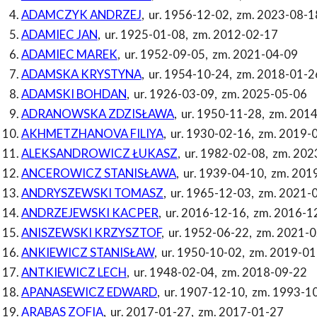
ADAMCZYK ANDRZEJ
,
ur. 1956-12-02
,
zm. 2023-08-1
ADAMIEC JAN
,
ur. 1925-01-08
,
zm. 2012-02-17
ADAMIEC MAREK
,
ur. 1952-09-05
,
zm. 2021-04-09
ADAMSKA KRYSTYNA
,
ur. 1954-10-24
,
zm. 2018-01-2
ADAMSKI BOHDAN
,
ur. 1926-03-09
,
zm. 2025-05-06
ADRANOWSKA ZDZISŁAWA
,
ur. 1950-11-28
,
zm. 2014
AKHMETZHANOVA FILIYA
,
ur. 1930-02-16
,
zm. 2019-
ALEKSANDROWICZ ŁUKASZ
,
ur. 1982-02-08
,
zm. 202
ANCEROWICZ STANISŁAWA
,
ur. 1939-04-10
,
zm. 201
ANDRYSZEWSKI TOMASZ
,
ur. 1965-12-03
,
zm. 2021-
ANDRZEJEWSKI KACPER
,
ur. 2016-12-16
,
zm. 2016-1
ANISZEWSKI KRZYSZTOF
,
ur. 1952-06-22
,
zm. 2021-0
ANKIEWICZ STANISŁAW
,
ur. 1950-10-02
,
zm. 2019-01
ANTKIEWICZ LECH
,
ur. 1948-02-04
,
zm. 2018-09-22
APANASEWICZ EDWARD
,
ur. 1907-12-10
,
zm. 1993-1
ARABAS ZOFIA
,
ur. 2017-01-27
,
zm. 2017-01-27