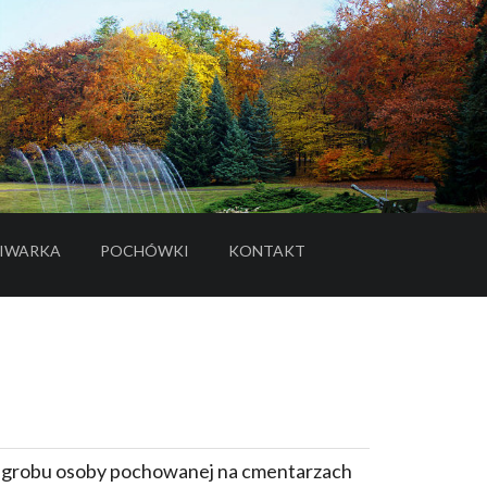
IWARKA
POCHÓWKI
KONTAKT
- LINK DO SERWISU ZEWNĘTRZNEGO
e grobu osoby pochowanej na cmentarzach