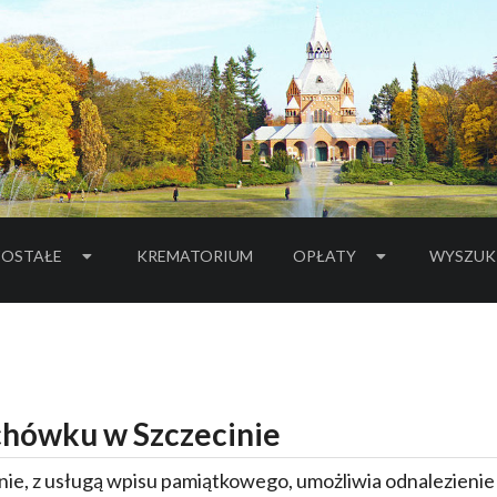
OSTAŁE
KREMATORIUM
OPŁATY
WYSZUK
hówku w Szczecinie
ie, z usługą wpisu pamiątkowego, umożliwia odnalezieni