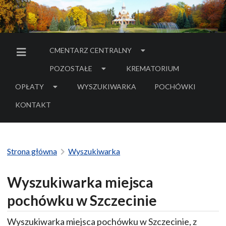
CMENTARZ CENTRALNY
MENU BOCZNE
POZOSTAŁE
KREMATORIUM
OPŁATY
WYSZUKIWARKA
POCHÓWKI
- LINK DO SERWIS
KONTAKT
Strona główna
Wyszukiwarka
Wyszukiwarka miejsca
pochówku w Szczecinie
Wyszukiwarka miejsca pochówku w Szczecinie, z