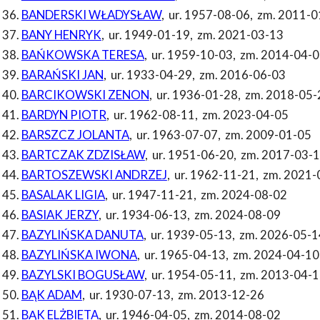
BANDERSKI WŁADYSŁAW
,
ur. 1957-08-06
,
zm. 2011-0
BANY HENRYK
,
ur. 1949-01-19
,
zm. 2021-03-13
BAŃKOWSKA TERESA
,
ur. 1959-10-03
,
zm. 2014-04-0
BARAŃSKI JAN
,
ur. 1933-04-29
,
zm. 2016-06-03
BARCIKOWSKI ZENON
,
ur. 1936-01-28
,
zm. 2018-05-
BARDYN PIOTR
,
ur. 1962-08-11
,
zm. 2023-04-05
BARSZCZ JOLANTA
,
ur. 1963-07-07
,
zm. 2009-01-05
BARTCZAK ZDZISŁAW
,
ur. 1951-06-20
,
zm. 2017-03-
BARTOSZEWSKI ANDRZEJ
,
ur. 1962-11-21
,
zm. 2021-
BASALAK LIGIA
,
ur. 1947-11-21
,
zm. 2024-08-02
BASIAK JERZY
,
ur. 1934-06-13
,
zm. 2024-08-09
BAZYLIŃSKA DANUTA
,
ur. 1939-05-13
,
zm. 2026-05-1
BAZYLIŃSKA IWONA
,
ur. 1965-04-13
,
zm. 2024-04-10
BAZYLSKI BOGUSŁAW
,
ur. 1954-05-11
,
zm. 2013-04-1
BĄK ADAM
,
ur. 1930-07-13
,
zm. 2013-12-26
BĄK ELŻBIETA
,
ur. 1946-04-05
,
zm. 2014-08-02