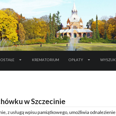
OSTAŁE
KREMATORIUM
OPŁATY
WYSZUK
hówku w Szczecinie
ie, z usługą wpisu pamiątkowego, umożliwia odnalezieni