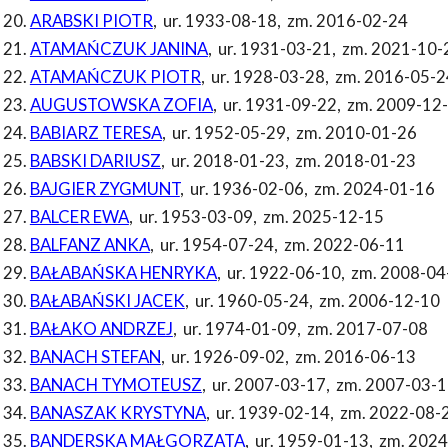
ARABSKI PIOTR
,
ur. 1933-08-18
,
zm. 2016-02-24
ATAMAŃCZUK JANINA
,
ur. 1931-03-21
,
zm. 2021-10-
ATAMAŃCZUK PIOTR
,
ur. 1928-03-28
,
zm. 2016-05-2
AUGUSTOWSKA ZOFIA
,
ur. 1931-09-22
,
zm. 2009-12
BABIARZ TERESA
,
ur. 1952-05-29
,
zm. 2010-01-26
BABSKI DARIUSZ
,
ur. 2018-01-23
,
zm. 2018-01-23
BAJGIER ZYGMUNT
,
ur. 1936-02-06
,
zm. 2024-01-16
BALCER EWA
,
ur. 1953-03-09
,
zm. 2025-12-15
BALFANZ ANKA
,
ur. 1954-07-24
,
zm. 2022-06-11
BAŁABAŃSKA HENRYKA
,
ur. 1922-06-10
,
zm. 2008-04
BAŁABAŃSKI JACEK
,
ur. 1960-05-24
,
zm. 2006-12-10
BAŁAKO ANDRZEJ
,
ur. 1974-01-09
,
zm. 2017-07-08
BANACH STEFAN
,
ur. 1926-09-02
,
zm. 2016-06-13
BANACH TYMOTEUSZ
,
ur. 2007-03-17
,
zm. 2007-03-1
BANASZAK KRYSTYNA
,
ur. 1939-02-14
,
zm. 2022-08-
BANDERSKA MAŁGORZATA
,
ur. 1959-01-13
,
zm. 2024