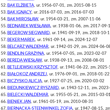
BĄK ELŻBIETA
,
ur. 1956-07-01
,
zm. 2015-08-15
BĄK IGNACY
,
ur. 2016-07-03
,
zm. 2016-07-03
BĄK MIROSŁAW
,
ur. 1954-03-21
,
zm. 2007-11-06
BEDNAREK WIESŁAWA
,
ur. 1938-01-06
,
zm. 2017-09-
BEGEROW SIEGWARD
,
ur. 1941-09-19
,
zm. 2018-10-1
BEKER MAREK
,
ur. 1961-09-14
,
zm. 2024-12-07
BELCARZ WALDEMAR
,
ur. 1942-01-29
,
zm. 2024-06-0
BENDLIN GRAŻYNA
,
ur. 1954-07-05
,
zm. 2023-02-07
BEREDA WIESŁAW
,
ur. 1938-09-13
,
zm. 2008-08-01
BETLEJEWSKI KRZYSZTOF
,
ur. 1941-06-22
,
zm. 2025-
BIAŁOKOZ ANDRZEJ
,
ur. 1976-09-01
,
zm. 2018-01-22
BICZYSKO ALICJA
,
ur. 1927-07-25
,
zm. 2020-03-02
BIEDUNKIEWICZ RYSZARD
,
ur. 1943-12-11
,
zm. 2023
BIELECKI WALDEMAR
,
ur. 1955-05-21
,
zm. 2015-03-0
BIENIEK JAN
,
ur. 1961-05-19
,
zm. 2010-08-31
BIERNACKA-STEENWINKEL ZOFIA
,
ur. 1947-08-15
,
zm