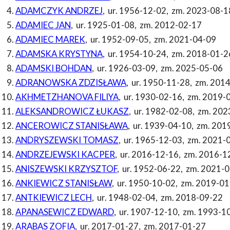
ADAMCZYK ANDRZEJ
,
ur. 1956-12-02
,
zm. 2023-08-1
ADAMIEC JAN
,
ur. 1925-01-08
,
zm. 2012-02-17
ADAMIEC MAREK
,
ur. 1952-09-05
,
zm. 2021-04-09
ADAMSKA KRYSTYNA
,
ur. 1954-10-24
,
zm. 2018-01-2
ADAMSKI BOHDAN
,
ur. 1926-03-09
,
zm. 2025-05-06
ADRANOWSKA ZDZISŁAWA
,
ur. 1950-11-28
,
zm. 2014
AKHMETZHANOVA FILIYA
,
ur. 1930-02-16
,
zm. 2019-
ALEKSANDROWICZ ŁUKASZ
,
ur. 1982-02-08
,
zm. 202
ANCEROWICZ STANISŁAWA
,
ur. 1939-04-10
,
zm. 201
ANDRYSZEWSKI TOMASZ
,
ur. 1965-12-03
,
zm. 2021-
ANDRZEJEWSKI KACPER
,
ur. 2016-12-16
,
zm. 2016-1
ANISZEWSKI KRZYSZTOF
,
ur. 1952-06-22
,
zm. 2021-0
ANKIEWICZ STANISŁAW
,
ur. 1950-10-02
,
zm. 2019-01
ANTKIEWICZ LECH
,
ur. 1948-02-04
,
zm. 2018-09-22
APANASEWICZ EDWARD
,
ur. 1907-12-10
,
zm. 1993-1
ARABAS ZOFIA
,
ur. 2017-01-27
,
zm. 2017-01-27