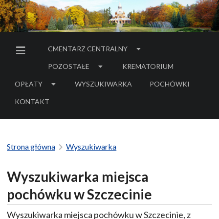
CMENTARZ CENTRALNY
MENU BOCZNE
POZOSTAŁE
KREMATORIUM
OPŁATY
WYSZUKIWARKA
POCHÓWKI
- LINK DO SERWIS
KONTAKT
Strona główna
Wyszukiwarka
Wyszukiwarka miejsca
pochówku w Szczecinie
Wyszukiwarka miejsca pochówku w Szczecinie, z