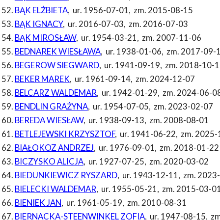
BĄK ELŻBIETA
,
ur. 1956-07-01
,
zm. 2015-08-15
BĄK IGNACY
,
ur. 2016-07-03
,
zm. 2016-07-03
BĄK MIROSŁAW
,
ur. 1954-03-21
,
zm. 2007-11-06
BEDNAREK WIESŁAWA
,
ur. 1938-01-06
,
zm. 2017-09-
BEGEROW SIEGWARD
,
ur. 1941-09-19
,
zm. 2018-10-1
BEKER MAREK
,
ur. 1961-09-14
,
zm. 2024-12-07
BELCARZ WALDEMAR
,
ur. 1942-01-29
,
zm. 2024-06-0
BENDLIN GRAŻYNA
,
ur. 1954-07-05
,
zm. 2023-02-07
BEREDA WIESŁAW
,
ur. 1938-09-13
,
zm. 2008-08-01
BETLEJEWSKI KRZYSZTOF
,
ur. 1941-06-22
,
zm. 2025-
BIAŁOKOZ ANDRZEJ
,
ur. 1976-09-01
,
zm. 2018-01-22
BICZYSKO ALICJA
,
ur. 1927-07-25
,
zm. 2020-03-02
BIEDUNKIEWICZ RYSZARD
,
ur. 1943-12-11
,
zm. 2023
BIELECKI WALDEMAR
,
ur. 1955-05-21
,
zm. 2015-03-0
BIENIEK JAN
,
ur. 1961-05-19
,
zm. 2010-08-31
BIERNACKA-STEENWINKEL ZOFIA
,
ur. 1947-08-15
,
zm