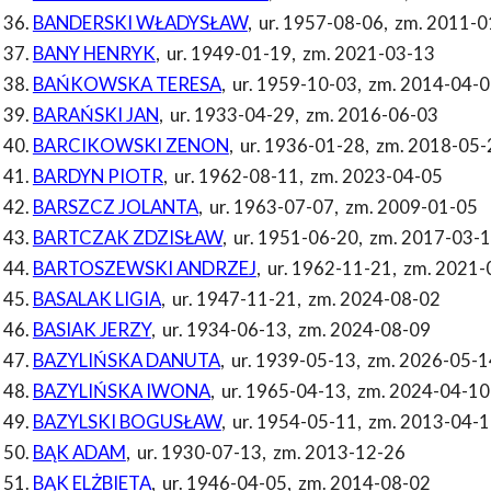
BANDERSKI WŁADYSŁAW
,
ur. 1957-08-06
,
zm. 2011-0
BANY HENRYK
,
ur. 1949-01-19
,
zm. 2021-03-13
BAŃKOWSKA TERESA
,
ur. 1959-10-03
,
zm. 2014-04-0
BARAŃSKI JAN
,
ur. 1933-04-29
,
zm. 2016-06-03
BARCIKOWSKI ZENON
,
ur. 1936-01-28
,
zm. 2018-05-
BARDYN PIOTR
,
ur. 1962-08-11
,
zm. 2023-04-05
BARSZCZ JOLANTA
,
ur. 1963-07-07
,
zm. 2009-01-05
BARTCZAK ZDZISŁAW
,
ur. 1951-06-20
,
zm. 2017-03-
BARTOSZEWSKI ANDRZEJ
,
ur. 1962-11-21
,
zm. 2021-
BASALAK LIGIA
,
ur. 1947-11-21
,
zm. 2024-08-02
BASIAK JERZY
,
ur. 1934-06-13
,
zm. 2024-08-09
BAZYLIŃSKA DANUTA
,
ur. 1939-05-13
,
zm. 2026-05-1
BAZYLIŃSKA IWONA
,
ur. 1965-04-13
,
zm. 2024-04-10
BAZYLSKI BOGUSŁAW
,
ur. 1954-05-11
,
zm. 2013-04-1
BĄK ADAM
,
ur. 1930-07-13
,
zm. 2013-12-26
BĄK ELŻBIETA
,
ur. 1946-04-05
,
zm. 2014-08-02