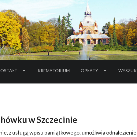
OSTAŁE
KREMATORIUM
OPŁATY
WYSZUK
hówku w Szczecinie
ie, z usługą wpisu pamiątkowego, umożliwia odnalezieni