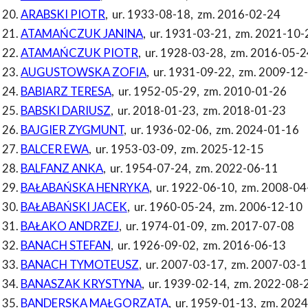
ARABSKI PIOTR
,
ur. 1933-08-18
,
zm. 2016-02-24
ATAMAŃCZUK JANINA
,
ur. 1931-03-21
,
zm. 2021-10-
ATAMAŃCZUK PIOTR
,
ur. 1928-03-28
,
zm. 2016-05-2
AUGUSTOWSKA ZOFIA
,
ur. 1931-09-22
,
zm. 2009-12
BABIARZ TERESA
,
ur. 1952-05-29
,
zm. 2010-01-26
BABSKI DARIUSZ
,
ur. 2018-01-23
,
zm. 2018-01-23
BAJGIER ZYGMUNT
,
ur. 1936-02-06
,
zm. 2024-01-16
BALCER EWA
,
ur. 1953-03-09
,
zm. 2025-12-15
BALFANZ ANKA
,
ur. 1954-07-24
,
zm. 2022-06-11
BAŁABAŃSKA HENRYKA
,
ur. 1922-06-10
,
zm. 2008-04
BAŁABAŃSKI JACEK
,
ur. 1960-05-24
,
zm. 2006-12-10
BAŁAKO ANDRZEJ
,
ur. 1974-01-09
,
zm. 2017-07-08
BANACH STEFAN
,
ur. 1926-09-02
,
zm. 2016-06-13
BANACH TYMOTEUSZ
,
ur. 2007-03-17
,
zm. 2007-03-1
BANASZAK KRYSTYNA
,
ur. 1939-02-14
,
zm. 2022-08-
BANDERSKA MAŁGORZATA
,
ur. 1959-01-13
,
zm. 2024