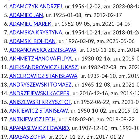
ADAMCZYK ANDRZEJ
,
ur. 1956-12-02
,
zm. 2023-08-1
ADAMIEC JAN
,
ur. 1925-01-08
,
zm. 2012-02-17
ADAMIEC MAREK
,
ur. 1952-09-05
,
zm. 2021-04-09
ADAMSKA KRYSTYNA
,
ur. 1954-10-24
,
zm. 2018-01-2
ADAMSKI BOHDAN
,
ur. 1926-03-09
,
zm. 2025-05-06
ADRANOWSKA ZDZISŁAWA
,
ur. 1950-11-28
,
zm. 2014
AKHMETZHANOVA FILIYA
,
ur. 1930-02-16
,
zm. 2019-
ALEKSANDROWICZ ŁUKASZ
,
ur. 1982-02-08
,
zm. 202
ANCEROWICZ STANISŁAWA
,
ur. 1939-04-10
,
zm. 201
ANDRYSZEWSKI TOMASZ
,
ur. 1965-12-03
,
zm. 2021-
ANDRZEJEWSKI KACPER
,
ur. 2016-12-16
,
zm. 2016-1
ANISZEWSKI KRZYSZTOF
,
ur. 1952-06-22
,
zm. 2021-0
ANKIEWICZ STANISŁAW
,
ur. 1950-10-02
,
zm. 2019-01
ANTKIEWICZ LECH
,
ur. 1948-02-04
,
zm. 2018-09-22
APANASEWICZ EDWARD
,
ur. 1907-12-10
,
zm. 1993-1
ARABAS ZOFIA
,
ur. 2017-01-27
,
zm. 2017-01-27