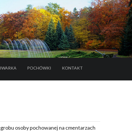
IWARKA
POCHÓWKI
KONTAKT
- LINK DO SERWISU ZEWNĘTRZNEGO
e grobu osoby pochowanej na cmentarzach