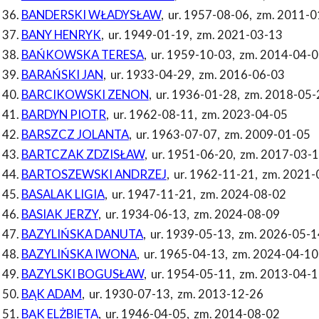
BANDERSKI WŁADYSŁAW
,
ur. 1957-08-06
,
zm. 2011-0
BANY HENRYK
,
ur. 1949-01-19
,
zm. 2021-03-13
BAŃKOWSKA TERESA
,
ur. 1959-10-03
,
zm. 2014-04-0
BARAŃSKI JAN
,
ur. 1933-04-29
,
zm. 2016-06-03
BARCIKOWSKI ZENON
,
ur. 1936-01-28
,
zm. 2018-05-
BARDYN PIOTR
,
ur. 1962-08-11
,
zm. 2023-04-05
BARSZCZ JOLANTA
,
ur. 1963-07-07
,
zm. 2009-01-05
BARTCZAK ZDZISŁAW
,
ur. 1951-06-20
,
zm. 2017-03-
BARTOSZEWSKI ANDRZEJ
,
ur. 1962-11-21
,
zm. 2021-
BASALAK LIGIA
,
ur. 1947-11-21
,
zm. 2024-08-02
BASIAK JERZY
,
ur. 1934-06-13
,
zm. 2024-08-09
BAZYLIŃSKA DANUTA
,
ur. 1939-05-13
,
zm. 2026-05-1
BAZYLIŃSKA IWONA
,
ur. 1965-04-13
,
zm. 2024-04-10
BAZYLSKI BOGUSŁAW
,
ur. 1954-05-11
,
zm. 2013-04-1
BĄK ADAM
,
ur. 1930-07-13
,
zm. 2013-12-26
BĄK ELŻBIETA
,
ur. 1946-04-05
,
zm. 2014-08-02