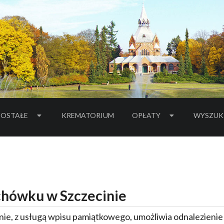
OSTAŁE
KREMATORIUM
OPŁATY
WYSZUK
hówku w Szczecinie
ie, z usługą wpisu pamiątkowego, umożliwia odnalezieni