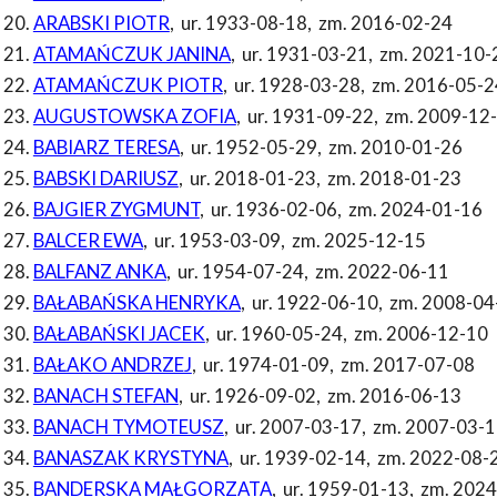
ARABSKI PIOTR
,
ur. 1933-08-18
,
zm. 2016-02-24
ATAMAŃCZUK JANINA
,
ur. 1931-03-21
,
zm. 2021-10-
ATAMAŃCZUK PIOTR
,
ur. 1928-03-28
,
zm. 2016-05-2
AUGUSTOWSKA ZOFIA
,
ur. 1931-09-22
,
zm. 2009-12
BABIARZ TERESA
,
ur. 1952-05-29
,
zm. 2010-01-26
BABSKI DARIUSZ
,
ur. 2018-01-23
,
zm. 2018-01-23
BAJGIER ZYGMUNT
,
ur. 1936-02-06
,
zm. 2024-01-16
BALCER EWA
,
ur. 1953-03-09
,
zm. 2025-12-15
BALFANZ ANKA
,
ur. 1954-07-24
,
zm. 2022-06-11
BAŁABAŃSKA HENRYKA
,
ur. 1922-06-10
,
zm. 2008-04
BAŁABAŃSKI JACEK
,
ur. 1960-05-24
,
zm. 2006-12-10
BAŁAKO ANDRZEJ
,
ur. 1974-01-09
,
zm. 2017-07-08
BANACH STEFAN
,
ur. 1926-09-02
,
zm. 2016-06-13
BANACH TYMOTEUSZ
,
ur. 2007-03-17
,
zm. 2007-03-1
BANASZAK KRYSTYNA
,
ur. 1939-02-14
,
zm. 2022-08-
BANDERSKA MAŁGORZATA
,
ur. 1959-01-13
,
zm. 2024