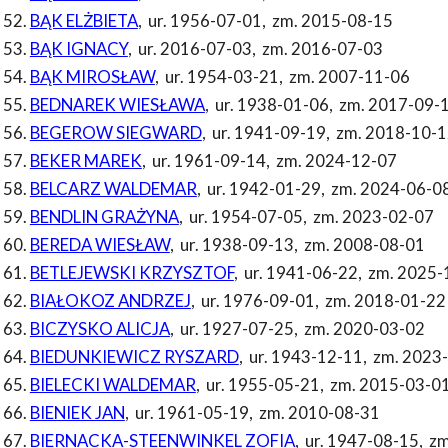
BĄK ELŻBIETA
,
ur. 1956-07-01
,
zm. 2015-08-15
BĄK IGNACY
,
ur. 2016-07-03
,
zm. 2016-07-03
BĄK MIROSŁAW
,
ur. 1954-03-21
,
zm. 2007-11-06
BEDNAREK WIESŁAWA
,
ur. 1938-01-06
,
zm. 2017-09-
BEGEROW SIEGWARD
,
ur. 1941-09-19
,
zm. 2018-10-1
BEKER MAREK
,
ur. 1961-09-14
,
zm. 2024-12-07
BELCARZ WALDEMAR
,
ur. 1942-01-29
,
zm. 2024-06-0
BENDLIN GRAŻYNA
,
ur. 1954-07-05
,
zm. 2023-02-07
BEREDA WIESŁAW
,
ur. 1938-09-13
,
zm. 2008-08-01
BETLEJEWSKI KRZYSZTOF
,
ur. 1941-06-22
,
zm. 2025-
BIAŁOKOZ ANDRZEJ
,
ur. 1976-09-01
,
zm. 2018-01-22
BICZYSKO ALICJA
,
ur. 1927-07-25
,
zm. 2020-03-02
BIEDUNKIEWICZ RYSZARD
,
ur. 1943-12-11
,
zm. 2023
BIELECKI WALDEMAR
,
ur. 1955-05-21
,
zm. 2015-03-0
BIENIEK JAN
,
ur. 1961-05-19
,
zm. 2010-08-31
BIERNACKA-STEENWINKEL ZOFIA
,
ur. 1947-08-15
,
zm