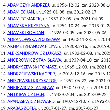
ADAMCZYK ANDRZEJ
,
ur. 1956-12-02
,
zm. 2023-08-1
ADAMIEC JAN
,
ur. 1925-01-08
,
zm. 2012-02-17
ADAMIEC MAREK
,
ur. 1952-09-05
,
zm. 2021-04-09
ADAMSKA KRYSTYNA
,
ur. 1954-10-24
,
zm. 2018-01-2
ADAMSKI BOHDAN
,
ur. 1926-03-09
,
zm. 2025-05-06
ADRANOWSKA ZDZISŁAWA
,
ur. 1950-11-28
,
zm. 2014
AKHMETZHANOVA FILIYA
,
ur. 1930-02-16
,
zm. 2019-
ALEKSANDROWICZ ŁUKASZ
,
ur. 1982-02-08
,
zm. 202
ANCEROWICZ STANISŁAWA
,
ur. 1939-04-10
,
zm. 201
ANDRYSZEWSKI TOMASZ
,
ur. 1965-12-03
,
zm. 2021-
ANDRZEJEWSKI KACPER
,
ur. 2016-12-16
,
zm. 2016-1
ANISZEWSKI KRZYSZTOF
,
ur. 1952-06-22
,
zm. 2021-0
ANKIEWICZ STANISŁAW
,
ur. 1950-10-02
,
zm. 2019-01
ANTKIEWICZ LECH
,
ur. 1948-02-04
,
zm. 2018-09-22
APANASEWICZ EDWARD
,
ur. 1907-12-10
,
zm. 1993-1
ARABAS ZOFIA
,
ur. 2017-01-27
,
zm. 2017-01-27