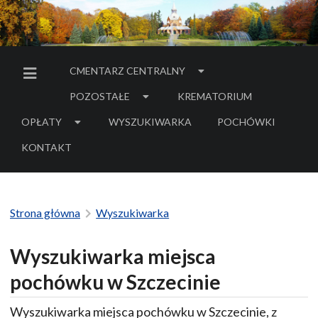
CMENTARZ CENTRALNY
MENU BOCZNE
POZOSTAŁE
KREMATORIUM
OPŁATY
WYSZUKIWARKA
POCHÓWKI
- LINK DO SERWIS
KONTAKT
Strona główna
Wyszukiwarka
Wyszukiwarka miejsca
pochówku w Szczecinie
Wyszukiwarka miejsca pochówku w Szczecinie, z