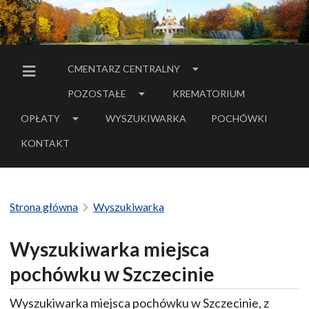
CMENTARZ CENTRALNY
MENU BOCZNE
POZOSTAŁE
KREMATORIUM
OPŁATY
WYSZUKIWARKA
POCHÓWKI
- LINK DO SERWIS
KONTAKT
Strona główna
Wyszukiwarka
Wyszukiwarka miejsca
pochówku w Szczecinie
Wyszukiwarka miejsca pochówku w Szczecinie, z