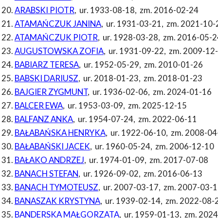
ARABSKI PIOTR
,
ur. 1933-08-18
,
zm. 2016-02-24
ATAMAŃCZUK JANINA
,
ur. 1931-03-21
,
zm. 2021-10-
ATAMAŃCZUK PIOTR
,
ur. 1928-03-28
,
zm. 2016-05-2
AUGUSTOWSKA ZOFIA
,
ur. 1931-09-22
,
zm. 2009-12
BABIARZ TERESA
,
ur. 1952-05-29
,
zm. 2010-01-26
BABSKI DARIUSZ
,
ur. 2018-01-23
,
zm. 2018-01-23
BAJGIER ZYGMUNT
,
ur. 1936-02-06
,
zm. 2024-01-16
BALCER EWA
,
ur. 1953-03-09
,
zm. 2025-12-15
BALFANZ ANKA
,
ur. 1954-07-24
,
zm. 2022-06-11
BAŁABAŃSKA HENRYKA
,
ur. 1922-06-10
,
zm. 2008-04
BAŁABAŃSKI JACEK
,
ur. 1960-05-24
,
zm. 2006-12-10
BAŁAKO ANDRZEJ
,
ur. 1974-01-09
,
zm. 2017-07-08
BANACH STEFAN
,
ur. 1926-09-02
,
zm. 2016-06-13
BANACH TYMOTEUSZ
,
ur. 2007-03-17
,
zm. 2007-03-1
BANASZAK KRYSTYNA
,
ur. 1939-02-14
,
zm. 2022-08-
BANDERSKA MAŁGORZATA
,
ur. 1959-01-13
,
zm. 2024