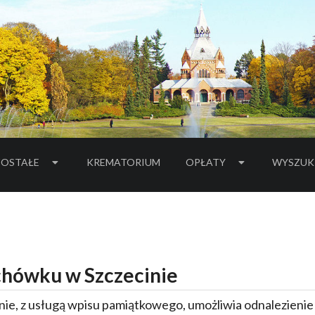
OSTAŁE
KREMATORIUM
OPŁATY
WYSZUK
hówku w Szczecinie
ie, z usługą wpisu pamiątkowego, umożliwia odnalezieni