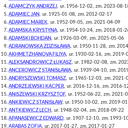
ADAMCZYK ANDRZEJ
,
ur. 1956-12-02
,
zm. 2023-08-1
ADAMIEC JAN
,
ur. 1925-01-08
,
zm. 2012-02-17
ADAMIEC MAREK
,
ur. 1952-09-05
,
zm. 2021-04-09
ADAMSKA KRYSTYNA
,
ur. 1954-10-24
,
zm. 2018-01-2
ADAMSKI BOHDAN
,
ur. 1926-03-09
,
zm. 2025-05-06
ADRANOWSKA ZDZISŁAWA
,
ur. 1950-11-28
,
zm. 2014
AKHMETZHANOVA FILIYA
,
ur. 1930-02-16
,
zm. 2019-
ALEKSANDROWICZ ŁUKASZ
,
ur. 1982-02-08
,
zm. 202
ANCEROWICZ STANISŁAWA
,
ur. 1939-04-10
,
zm. 201
ANDRYSZEWSKI TOMASZ
,
ur. 1965-12-03
,
zm. 2021-
ANDRZEJEWSKI KACPER
,
ur. 2016-12-16
,
zm. 2016-1
ANISZEWSKI KRZYSZTOF
,
ur. 1952-06-22
,
zm. 2021-0
ANKIEWICZ STANISŁAW
,
ur. 1950-10-02
,
zm. 2019-01
ANTKIEWICZ LECH
,
ur. 1948-02-04
,
zm. 2018-09-22
APANASEWICZ EDWARD
,
ur. 1907-12-10
,
zm. 1993-1
ARABAS ZOFIA
,
ur. 2017-01-27
,
zm. 2017-01-27