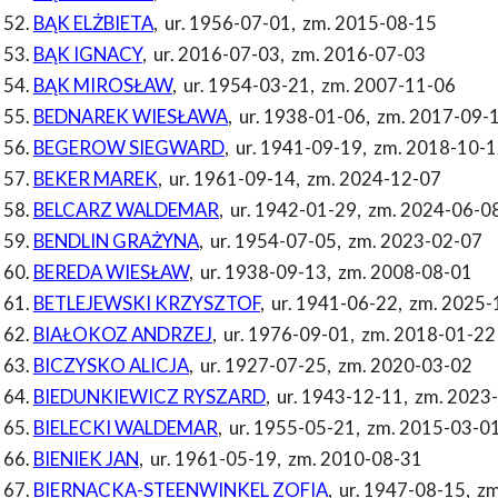
BĄK ELŻBIETA
,
ur. 1956-07-01
,
zm. 2015-08-15
BĄK IGNACY
,
ur. 2016-07-03
,
zm. 2016-07-03
BĄK MIROSŁAW
,
ur. 1954-03-21
,
zm. 2007-11-06
BEDNAREK WIESŁAWA
,
ur. 1938-01-06
,
zm. 2017-09-
BEGEROW SIEGWARD
,
ur. 1941-09-19
,
zm. 2018-10-1
BEKER MAREK
,
ur. 1961-09-14
,
zm. 2024-12-07
BELCARZ WALDEMAR
,
ur. 1942-01-29
,
zm. 2024-06-0
BENDLIN GRAŻYNA
,
ur. 1954-07-05
,
zm. 2023-02-07
BEREDA WIESŁAW
,
ur. 1938-09-13
,
zm. 2008-08-01
BETLEJEWSKI KRZYSZTOF
,
ur. 1941-06-22
,
zm. 2025-
BIAŁOKOZ ANDRZEJ
,
ur. 1976-09-01
,
zm. 2018-01-22
BICZYSKO ALICJA
,
ur. 1927-07-25
,
zm. 2020-03-02
BIEDUNKIEWICZ RYSZARD
,
ur. 1943-12-11
,
zm. 2023
BIELECKI WALDEMAR
,
ur. 1955-05-21
,
zm. 2015-03-0
BIENIEK JAN
,
ur. 1961-05-19
,
zm. 2010-08-31
BIERNACKA-STEENWINKEL ZOFIA
,
ur. 1947-08-15
,
zm