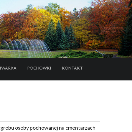
IWARKA
POCHÓWKI
KONTAKT
- LINK DO SERWISU ZEWNĘTRZNEGO
e grobu osoby pochowanej na cmentarzach