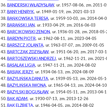
BANDERSKI WŁADYSŁAW
,
ur. 1957-08-06
,
zm. 2011-0
BANY HENRYK
,
ur. 1949-01-19
,
zm. 2021-03-13
BAŃKOWSKA TERESA
,
ur. 1959-10-03
,
zm. 2014-04-0
BARAŃSKI JAN
,
ur. 1933-04-29
,
zm. 2016-06-03
BARCIKOWSKI ZENON
,
ur. 1936-01-28
,
zm. 2018-05-
BARDYN PIOTR
,
ur. 1962-08-11
,
zm. 2023-04-05
BARSZCZ JOLANTA
,
ur. 1963-07-07
,
zm. 2009-01-05
BARTCZAK ZDZISŁAW
,
ur. 1951-06-20
,
zm. 2017-03-
BARTOSZEWSKI ANDRZEJ
,
ur. 1962-11-21
,
zm. 2021-
BASALAK LIGIA
,
ur. 1947-11-21
,
zm. 2024-08-02
BASIAK JERZY
,
ur. 1934-06-13
,
zm. 2024-08-09
BAZYLIŃSKA DANUTA
,
ur. 1939-05-13
,
zm. 2026-05-1
BAZYLIŃSKA IWONA
,
ur. 1965-04-13
,
zm. 2024-04-10
BAZYLSKI BOGUSŁAW
,
ur. 1954-05-11
,
zm. 2013-04-1
BĄK ADAM
,
ur. 1930-07-13
,
zm. 2013-12-26
BĄK ELŻBIETA
,
ur. 1946-04-05
,
zm. 2014-08-02