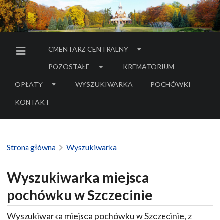
CMENTARZ CENTRALNY
MENU BOCZNE
POZOSTAŁE
KREMATORIUM
OPŁATY
WYSZUKIWARKA
POCHÓWKI
- LINK DO SERWIS
KONTAKT
Strona główna
Wyszukiwarka
Wyszukiwarka miejsca
pochówku w Szczecinie
Wyszukiwarka miejsca pochówku w Szczecinie, z