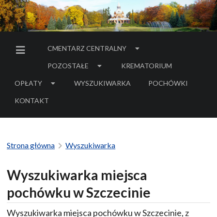
CMENTARZ CENTRALNY
MENU BOCZNE
POZOSTAŁE
KREMATORIUM
OPŁATY
WYSZUKIWARKA
POCHÓWKI
- LINK DO SERWIS
KONTAKT
Strona główna
Wyszukiwarka
Wyszukiwarka miejsca
pochówku w Szczecinie
Wyszukiwarka miejsca pochówku w Szczecinie, z