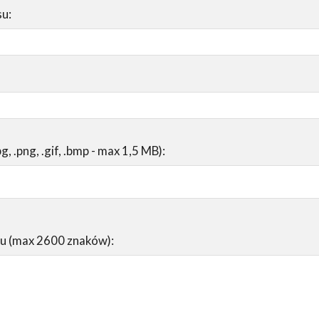
su:
pg, .png, .gif, .bmp - max 1,5 MB):
su (max 2600 znaków):