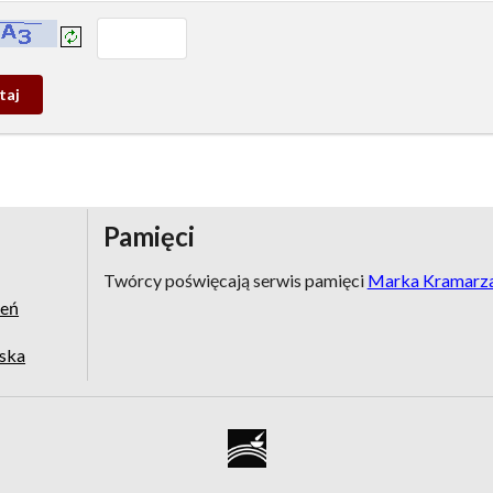
prowadź tekst z obrazka:
j
wy
Pamięci
Twórcy poświęcają serwis pamięci
Marka Kramarz
zeń
jska