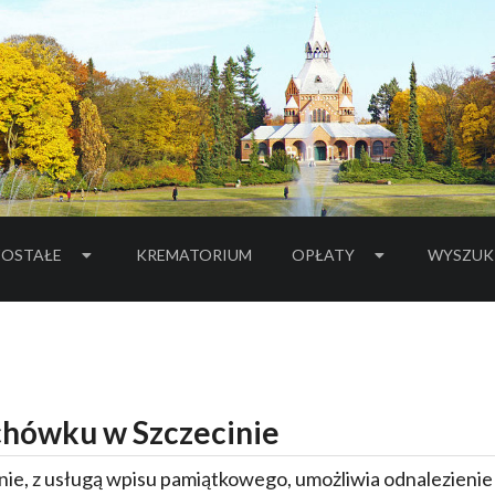
OSTAŁE
KREMATORIUM
OPŁATY
WYSZUK
hówku w Szczecinie
ie, z usługą wpisu pamiątkowego, umożliwia odnalezieni