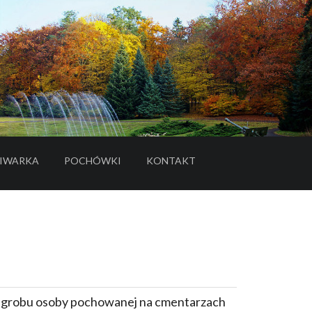
IWARKA
POCHÓWKI
KONTAKT
- LINK DO SERWISU ZEWNĘTRZNEGO
e grobu osoby pochowanej na cmentarzach