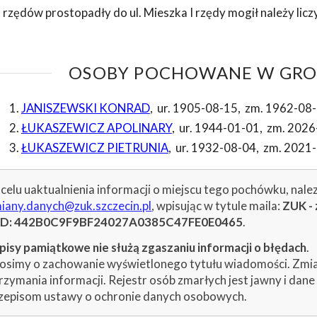
 rzędów prostopadły do ul. Mieszka I rzędy mogił należy licz
OSOBY POCHOWANE W GROB
JANISZEWSKI KONRAD
,
ur. 1905-08-15
,
zm. 1962-08
ŁUKASZEWICZ APOLINARY
,
ur. 1944-01-01
,
zm. 2026
ŁUKASZEWICZ PIETRUNIA
,
ur. 1932-08-04
,
zm. 2021
celu uaktualnienia informacji o miejscu tego pochówku, nale
iany.danych@zuk.szczecin.pl
, wpisując w tytule maila:
ZUK - 
ID: 442B0C9F9BF24027A0385C47FE0E0465
.
isy pamiątkowe nie służą zgaszaniu informacji o błędach
.
osimy o zachowanie wyświetlonego tytułu wiadomości. Zmiany
rzymania informacji. Rejestr osób zmarłych jest jawny i dan
zepisom ustawy o ochronie danych osobowych.