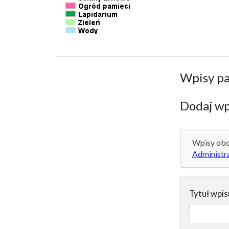
Wpisy p
Dodaj wp
Wpisy obo
Administr
Tytuł wpis