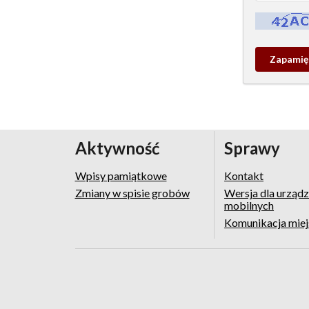
Kontrola - w
Zapamieta
wpis
pamiątko
Aktywność
Sprawy
Wpisy pamiątkowe
Kontakt
Zmiany w spisie grobów
Wersja dla urząd
mobilnych
Komunikacja mie