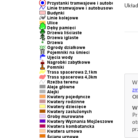
Układ
W 
zm
O
Wp
Pr
ot
pr