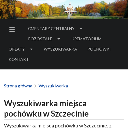
CMENTARZ CENTRALNY
MENU BOCZNE
POZOSTAŁE
KREMATORIUM
OPŁATY
WYSZUKIWARKA
POCHÓWKI
- LINK DO SERWIS
KONTAKT
Strona główna
Wyszukiwarka
Wyszukiwarka miejsca
pochówku w Szczecinie
Wyszukiwarka miejsca pochówku w Szczecinie, z