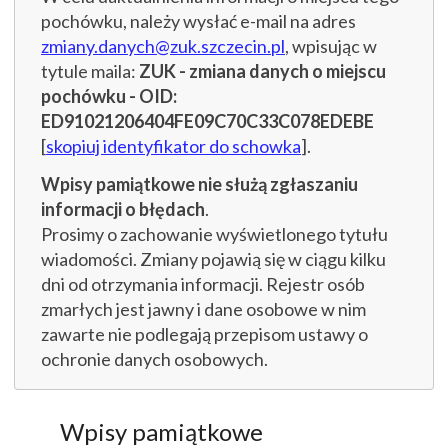
pochówku, należy wysłać e-mail na adres
zmiany.danych@zuk.szczecin.pl
, wpisując w
tytule maila:
ZUK - zmiana danych o miejscu
pochówku - OID:
ED91021206404FE09C70C33C078EDEBE
[
skopiuj identyfikator do schowka
].
Wpisy pamiątkowe nie służą zgłaszaniu
informacji o błędach
.
Prosimy o zachowanie wyświetlonego tytułu
wiadomości. Zmiany pojawią się w ciągu kilku
dni od otrzymania informacji. Rejestr osób
zmarłych jest jawny i dane osobowe w nim
zawarte nie podlegają przepisom ustawy o
ochronie danych osobowych.
Wpisy pamiątkowe