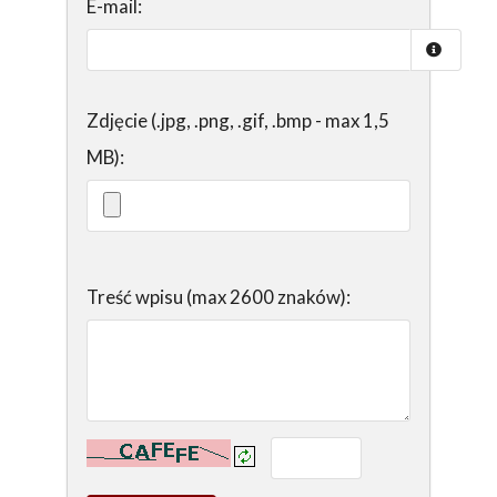
E-mail:
Zdjęcie (.jpg, .png, .gif, .bmp - max 1,5
MB):
Treść wpisu (max 2600 znaków):
Kontrola - wprowadź tekst z obrazka: