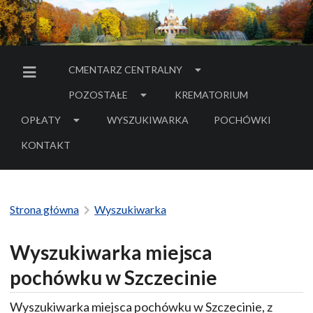
CMENTARZ CENTRALNY
MENU BOCZNE
POZOSTAŁE
KREMATORIUM
OPŁATY
WYSZUKIWARKA
POCHÓWKI
- LINK DO SERWIS
KONTAKT
Strona główna
Wyszukiwarka
Wyszukiwarka miejsca
pochówku w Szczecinie
Wyszukiwarka miejsca pochówku w Szczecinie, z