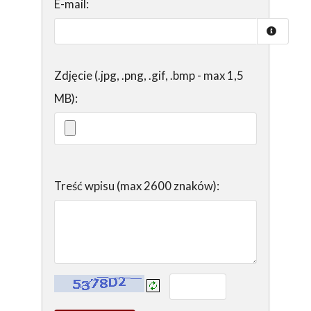
E-mail:
Zdjęcie (.jpg, .png, .gif, .bmp - max 1,5
MB):
Treść wpisu (max 2600 znaków):
Kontrola - wprowadź tekst z obrazka: