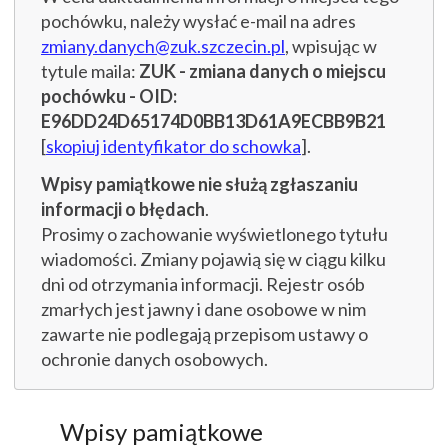
pochówku, należy wysłać e-mail na adres
zmiany.danych@zuk.szczecin.pl
, wpisując w
tytule maila:
ZUK - zmiana danych o miejscu
pochówku - OID:
E96DD24D65174D0BB13D61A9ECBB9B21
[
skopiuj identyfikator do schowka
].
Wpisy pamiątkowe nie służą zgłaszaniu
informacji o błędach
.
Prosimy o zachowanie wyświetlonego tytułu
wiadomości. Zmiany pojawią się w ciągu kilku
dni od otrzymania informacji. Rejestr osób
zmarłych jest jawny i dane osobowe w nim
zawarte nie podlegają przepisom ustawy o
ochronie danych osobowych.
Wpisy pamiątkowe