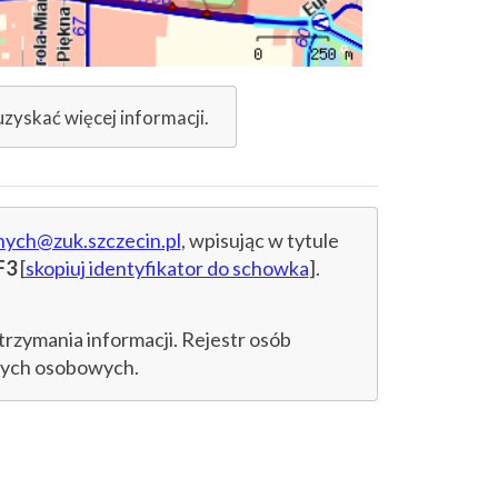
uzyskać więcej informacji.
nych@zuk.szczecin.pl
, wpisując w tytule
F3
[
skopiuj identyfikator do schowka
].
trzymania informacji. Rejestr osób
anych osobowych.