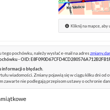
Kliknij na mapce, aby 
cu tego pochówku, należy wysłać e-mail na adres
zmiany.da
u pochówku - OID: E8F090D67CFD4CD280576A712B2FB1
 informacji o błędach
.
łu wiadomości. Zmiany pojawią się w ciągu kilku dni od o
im zawarte nie podlegają przepisom ustawy o ochronie d
amiątkowe