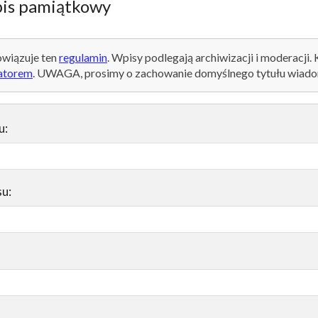
is pamiątkowy
wiązuje ten
regulamin
. Wpisy podlegają archiwizacji i moderacji.
atorem
. UWAGA, prosimy o zachowanie domyślnego tytułu wiado
u:
su: