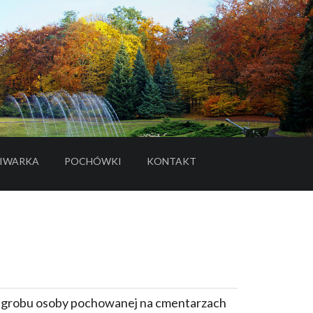
IWARKA
POCHÓWKI
KONTAKT
- LINK DO SERWISU ZEWNĘTRZNEGO
e grobu osoby pochowanej na cmentarzach