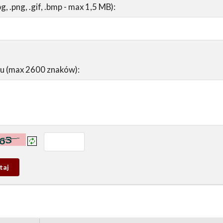
pg, .png, .gif, .bmp - max 1,5 MB):
su (max 2600 znaków):
prowadź tekst z obrazka:
j
wy