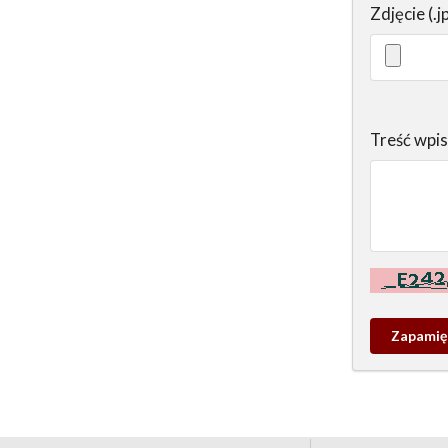
Zdjęcie (.j
Treść wpi
Kontrola - w
Zapamieta
wpis
pamiątko