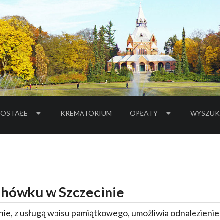
OSTAŁE
KREMATORIUM
OPŁATY
WYSZUK
hówku w Szczecinie
ie, z usługą wpisu pamiątkowego, umożliwia odnalezieni