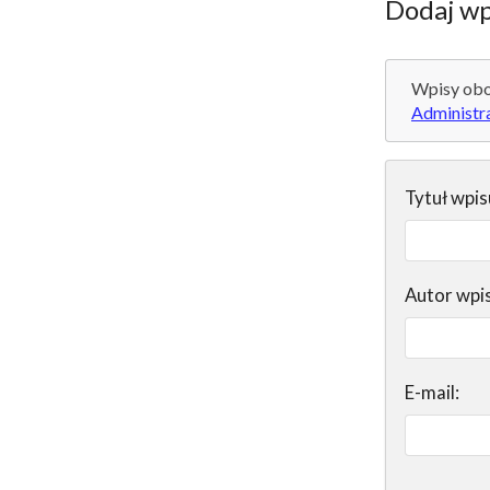
Dodaj wp
Wpisy obo
Administr
Tytuł wpis
Autor wpi
E-mail: