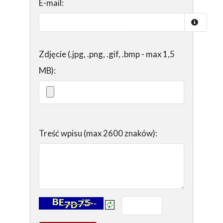
E-mail:
Zdjęcie (.jpg, .png, .gif, .bmp - max 1,5
MB):
Treść wpisu (max 2600 znaków):
Kontrola - wprowadź tekst z obrazka: