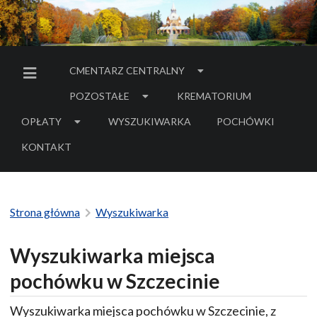
CMENTARZ CENTRALNY
MENU BOCZNE
POZOSTAŁE
KREMATORIUM
OPŁATY
WYSZUKIWARKA
POCHÓWKI
- LINK DO SERWIS
KONTAKT
Strona główna
Wyszukiwarka
Wyszukiwarka miejsca
pochówku w Szczecinie
Wyszukiwarka miejsca pochówku w Szczecinie, z