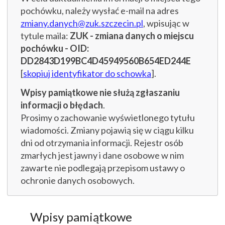
pochówku, należy wysłać e-mail na adres
zmiany.danych@zuk.szczecin.pl
, wpisując w
tytule maila:
ZUK - zmiana danych o miejscu
pochówku - OID:
DD2843D199BC4D45949560B654ED244E
[
skopiuj identyfikator do schowka
].
Wpisy pamiątkowe nie służą zgłaszaniu
informacji o błędach
.
Prosimy o zachowanie wyświetlonego tytułu
wiadomości. Zmiany pojawią się w ciągu kilku
dni od otrzymania informacji. Rejestr osób
zmarłych jest jawny i dane osobowe w nim
zawarte nie podlegają przepisom ustawy o
ochronie danych osobowych.
Wpisy pamiątkowe