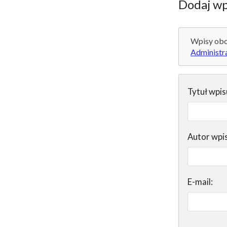
Dodaj wp
Wpisy obo
Administr
Tytuł wpis
Autor wpi
E-mail: