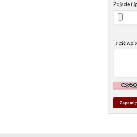
Zdjęcie (.j
Treść wpi
Kontrola - w
Zapamieta
wpis
pamiątko