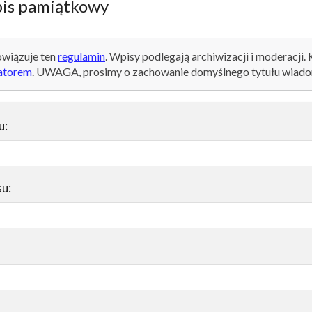
is pamiątkowy
wiązuje ten
regulamin
. Wpisy podlegają archiwizacji i moderacji.
atorem
. UWAGA, prosimy o zachowanie domyślnego tytułu wiado
u:
su: