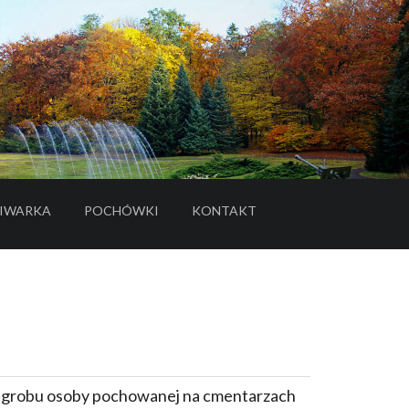
IWARKA
POCHÓWKI
KONTAKT
- LINK DO SERWISU ZEWNĘTRZNEGO
e grobu osoby pochowanej na cmentarzach