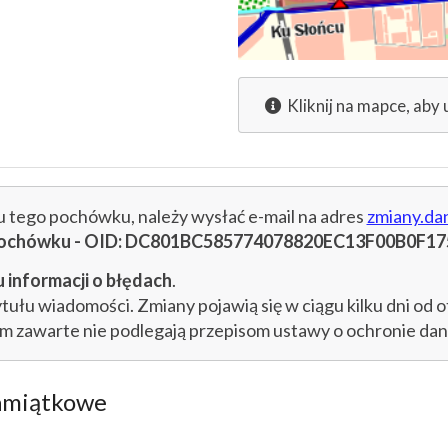
Kliknij na mapce, aby 
cu tego pochówku, należy wysłać e-mail na adres
zmiany.da
u pochówku - OID: DC801BC585774078820EC13F00B0F17
 informacji o błędach
.
łu wiadomości. Zmiany pojawią się w ciągu kilku dni od o
im zawarte nie podlegają przepisom ustawy o ochronie d
amiątkowe