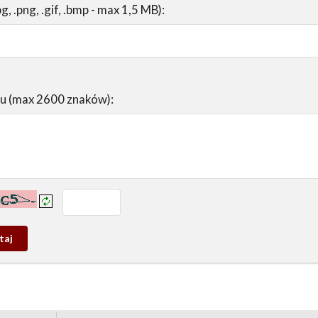
pg, .png, .gif, .bmp - max 1,5 MB):
su (max 2600 znaków):
prowadź tekst z obrazka:
j
wy