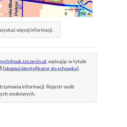
uzyskać więcej informacji.
nych@zuk.szczecin.pl
, wpisując w tytule
5
[
skopiuj identyfikator do schowka
].
trzymania informacji. Rejestr osób
anych osobowych.