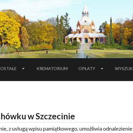
OSTAŁE
KREMATORIUM
OPŁATY
WYSZUK
hówku w Szczecinie
ie, z usługą wpisu pamiątkowego, umożliwia odnalezieni