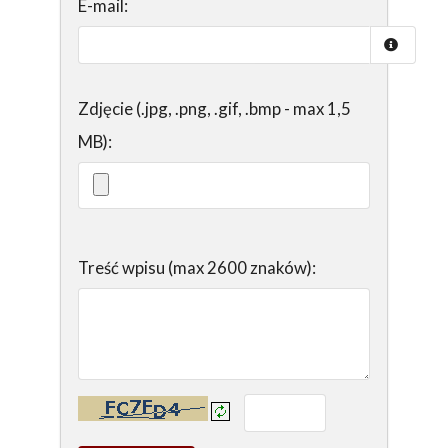
E-mail:
Zdjęcie (.jpg, .png, .gif, .bmp - max 1,5
MB):
Treść wpisu (max 2600 znaków):
Kontrola - wprowadź tekst z obrazka: