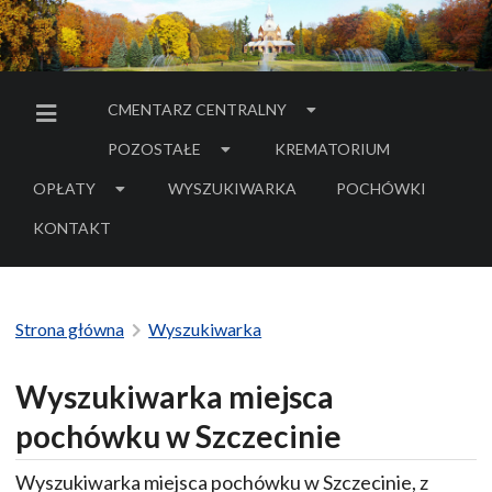
CMENTARZ CENTRALNY
MENU BOCZNE
POZOSTAŁE
KREMATORIUM
OPŁATY
WYSZUKIWARKA
POCHÓWKI
- LINK DO SERWIS
KONTAKT
Strona główna
Wyszukiwarka
Wyszukiwarka miejsca
pochówku w Szczecinie
Wyszukiwarka miejsca pochówku w Szczecinie, z