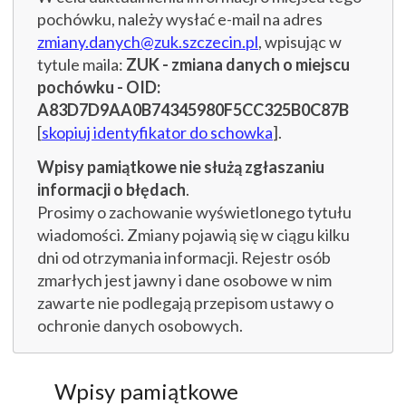
pochówku, należy wysłać e-mail na adres
zmiany.danych@zuk.szczecin.pl
, wpisując w
tytule maila:
ZUK - zmiana danych o miejscu
pochówku - OID:
A83D7D9AA0B74345980F5CC325B0C87B
[
skopiuj identyfikator do schowka
].
Wpisy pamiątkowe nie służą zgłaszaniu
informacji o błędach
.
Prosimy o zachowanie wyświetlonego tytułu
wiadomości. Zmiany pojawią się w ciągu kilku
dni od otrzymania informacji. Rejestr osób
zmarłych jest jawny i dane osobowe w nim
zawarte nie podlegają przepisom ustawy o
ochronie danych osobowych.
Wpisy pamiątkowe