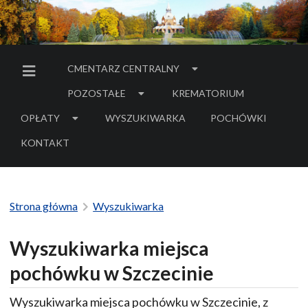
CMENTARZ CENTRALNY
MENU BOCZNE
POZOSTAŁE
KREMATORIUM
OPŁATY
WYSZUKIWARKA
POCHÓWKI
- LINK DO SERWIS
KONTAKT
Strona główna
Wyszukiwarka
Wyszukiwarka miejsca
pochówku w Szczecinie
Wyszukiwarka miejsca pochówku w Szczecinie, z