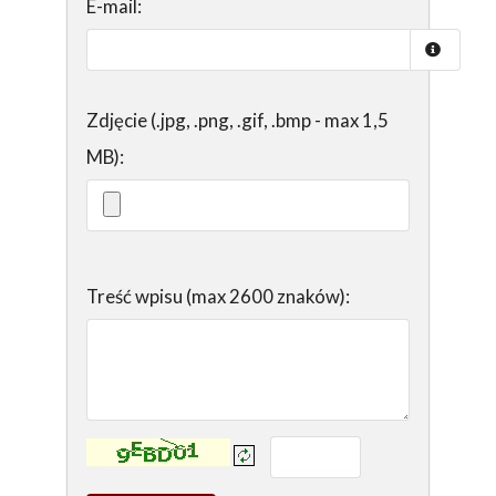
E-mail:
Zdjęcie (.jpg, .png, .gif, .bmp - max 1,5
MB):
Treść wpisu (max 2600 znaków):
Kontrola - wprowadź tekst z obrazka: