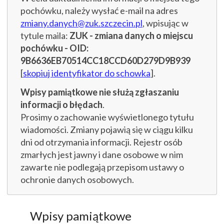
pochówku, należy wysłać e-mail na adres
zmiany.danych@zuk.szczecin.pl
, wpisując w
tytule maila:
ZUK - zmiana danych o miejscu
pochówku - OID:
9B6636EB70514CC18CCD60D279D9B939
[
skopiuj identyfikator do schowka
].
Wpisy pamiątkowe nie służą zgłaszaniu
informacji o błędach
.
Prosimy o zachowanie wyświetlonego tytułu
wiadomości. Zmiany pojawią się w ciągu kilku
dni od otrzymania informacji. Rejestr osób
zmarłych jest jawny i dane osobowe w nim
zawarte nie podlegają przepisom ustawy o
ochronie danych osobowych.
Wpisy pamiątkowe