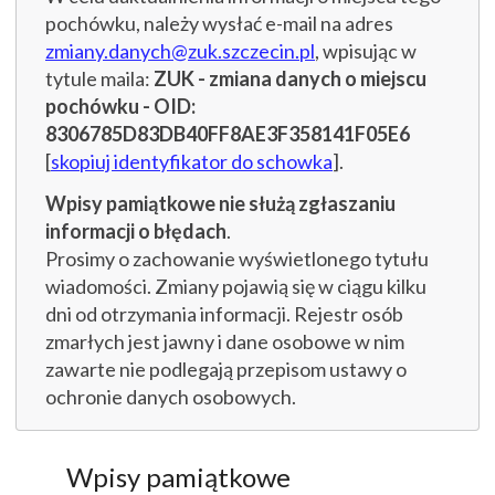
pochówku, należy wysłać e-mail na adres
zmiany.danych@zuk.szczecin.pl
, wpisując w
tytule maila:
ZUK - zmiana danych o miejscu
pochówku - OID:
8306785D83DB40FF8AE3F358141F05E6
[
skopiuj identyfikator do schowka
].
Wpisy pamiątkowe nie służą zgłaszaniu
informacji o błędach
.
Prosimy o zachowanie wyświetlonego tytułu
wiadomości. Zmiany pojawią się w ciągu kilku
dni od otrzymania informacji. Rejestr osób
zmarłych jest jawny i dane osobowe w nim
zawarte nie podlegają przepisom ustawy o
ochronie danych osobowych.
Wpisy pamiątkowe