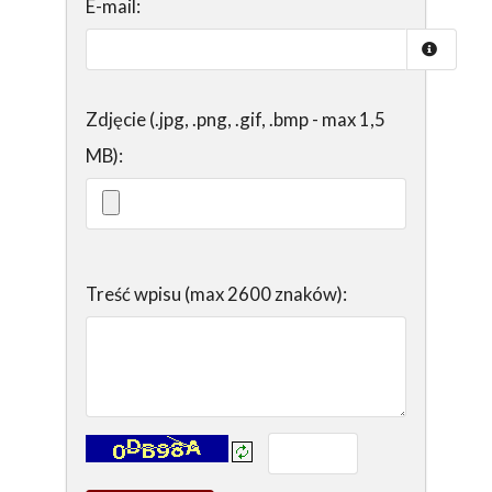
E-mail:
Zdjęcie (.jpg, .png, .gif, .bmp - max 1,5
MB):
Treść wpisu (max 2600 znaków):
Kontrola - wprowadź tekst z obrazka: