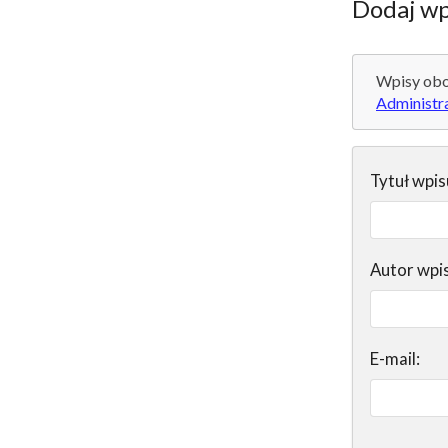
Dodaj wp
Wpisy obo
Administr
Tytuł wpis
Autor wpi
E-mail: