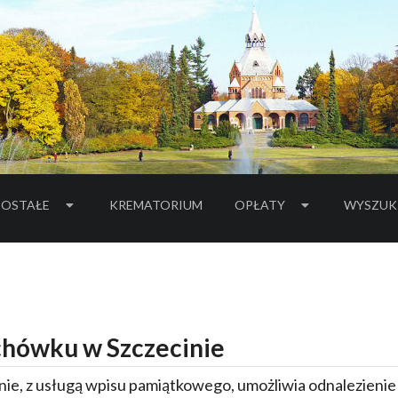
OSTAŁE
KREMATORIUM
OPŁATY
WYSZUK
hówku w Szczecinie
ie, z usługą wpisu pamiątkowego, umożliwia odnalezieni