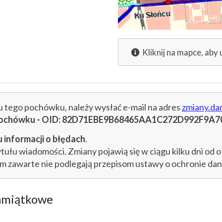
Kliknij na mapce, aby 
cu tego pochówku, należy wysłać e-mail na adres
zmiany.da
u pochówku - OID: 82D71EBE9B68465AA1C272D992F9A7
 informacji o błędach
.
łu wiadomości. Zmiany pojawią się w ciągu kilku dni od o
im zawarte nie podlegają przepisom ustawy o ochronie d
amiątkowe