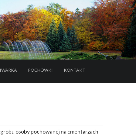
IWARKA
POCHÓWKI
KONTAKT
- LINK DO SERWISU ZEWNĘTRZNEGO
e grobu osoby pochowanej na cmentarzach