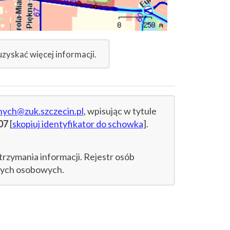
uzyskać więcej informacji.
nych@zuk.szczecin.pl
, wpisując w tytule
07
[
skopiuj identyfikator do schowka
].
trzymania informacji. Rejestr osób
anych osobowych.