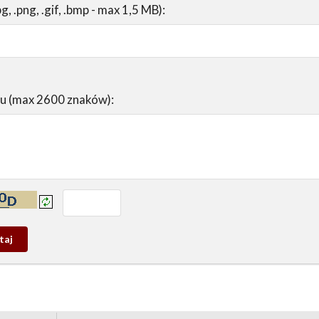
pg, .png, .gif, .bmp - max 1,5 MB):
su (max 2600 znaków):
prowadź tekst z obrazka:
j
wy