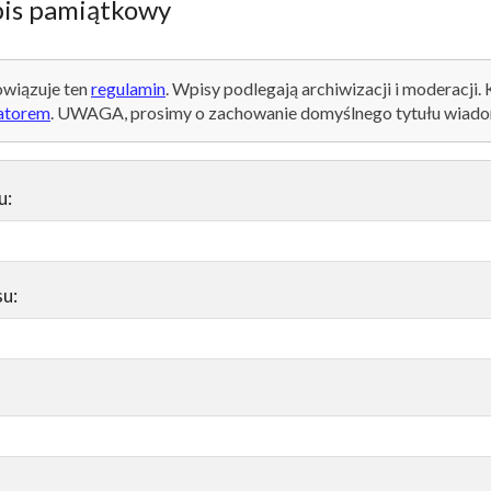
is pamiątkowy
wiązuje ten
regulamin
. Wpisy podlegają archiwizacji i moderacji.
atorem
. UWAGA, prosimy o zachowanie domyślnego tytułu wiado
u:
su: