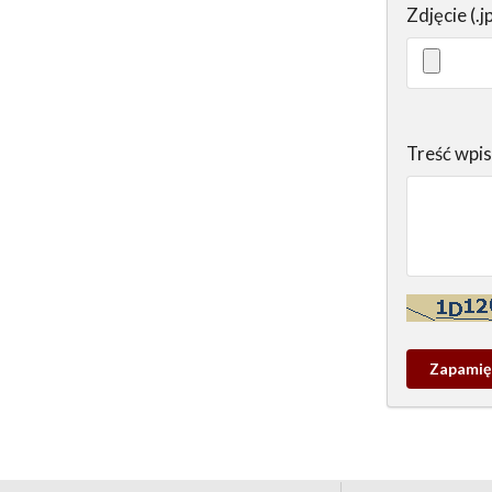
Zdjęcie (.j
Treść wpi
Kontrola - w
Zapamieta
wpis
pamiątko