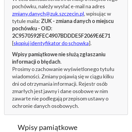
pochówku, należy wysłać e-mail na adres
zmiany.danych@zuk.szczecin.pl
, wpisując w
tytule maila:
ZUK - zmiana danych o miejscu
pochówku - OID:
2C9570592FEC4907BDDDE5F2069E6E71
[
skopiuj identyfikator do schowka
].
Wpisy pamiątkowe nie służą zgłaszaniu
informacji o błędach
.
Prosimy o zachowanie wyświetlonego tytułu
wiadomości. Zmiany pojawią się w ciągu kilku
dni od otrzymania informacji. Rejestr osób
zmarłych jest jawny i dane osobowe w nim
zawarte nie podlegają przepisom ustawy o
ochronie danych osobowych.
Wpisy pamiątkowe