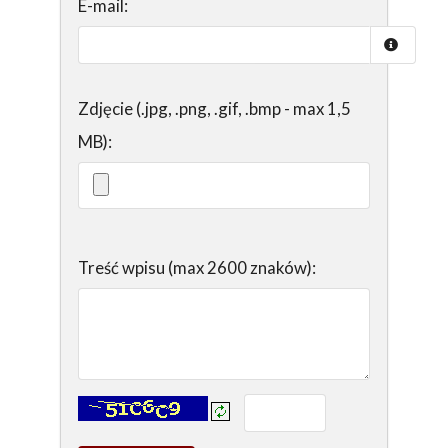
E-mail:
Zdjęcie (.jpg, .png, .gif, .bmp - max 1,5
MB):
Treść wpisu (max 2600 znaków):
Kontrola - wprowadź tekst z obrazka: