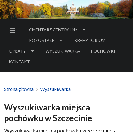
CMENTARZ CENTRALNY
MENU BOCZNE
POZOSTAŁE
KREMATORIUM
OPŁATY
WYSZUKIWARKA
POCHÓWKI
- LINK DO SERWIS
KONTAKT
Strona główna
Wyszukiwarka
Wyszukiwarka miejsca
pochówku w Szczecinie
Wyszukiwarka miejsca pochówku w Szczecinie, z