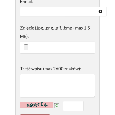
E-mail:
Zdjęcie (.jpg, .png, .gif, .bmp - max 1,5
MB):
Treść wpisu (max 2600 znaków):
Kontrola - wprowadź tekst z obrazka: