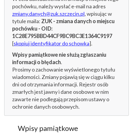
pochówku, należy wysłać e-mail na adres
zmiany.danych@zuk.szczecin.pl
, wpisując w
tytule maila:
ZUK - zmiana danych o miejscu
pochówku - OID:
1C28E795BBD44CF9BC9BC3E1364C9197
[
skopiuj identyfikator do schowka
].
Wpisy pamiątkowe nie służą zgłaszaniu
informacji o błędach
.
Prosimy o zachowanie wyświetlonego tytułu
wiadomości. Zmiany pojawią się w ciągu kilku
dni od otrzymania informacji. Rejestr osób
zmarłych jest jawny i dane osobowe w nim
zawarte nie podlegają przepisom ustawy o
ochronie danych osobowych.
Wpisy pamiątkowe