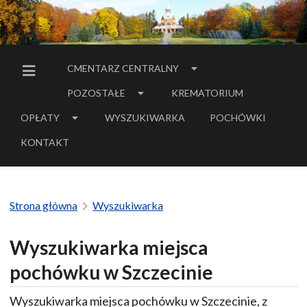
CMENTARZ CENTRALNY
MENU BOCZNE
POZOSTAŁE
KREMATORIUM
OPŁATY
WYSZUKIWARKA
POCHÓWKI
- LINK DO SERWIS
KONTAKT
Strona główna
Wyszukiwarka
Wyszukiwarka miejsca
pochówku w Szczecinie
Wyszukiwarka miejsca pochówku w Szczecinie, z