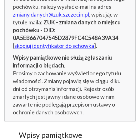
pochówku, należy wysłać e-mail na adres
zmiany.danych@zuk.szczecin.pl
, wpisując w
tytule maila:
ZUK - zmiana danych o miejscu
pochówku - OID:
0A5EB667047545D2879FC4C548A39A34
[
skopiuj identyfikator do schowka
].
Wpisy pamiątkowe nie służą zgłaszaniu
informacji o błędach
.
Prosimy o zachowanie wyświetlonego tytułu
wiadomości. Zmiany pojawią się w ciągu kilku
dni od otrzymania informacji. Rejestr osób
zmarłych jest jawny i dane osobowe w nim
zawarte nie podlegają przepisom ustawy o
ochronie danych osobowych.
Wpisy pamiątkowe