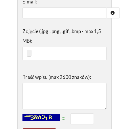
E-mail:
Zdjęcie (.jpg, .png, .gif, .bmp - max 1,5
MB):
Treść wpisu (max 2600 znaków):
Kontrola - wprowadź tekst z obrazka: