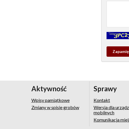
Kontrola - w
Zapamieta
wpis
pamiątko
Aktywność
Sprawy
Wpisy pamiątkowe
Kontakt
Zmiany w spisie grobów
Wersja dla urząd
mobilnych
Komunikacja mie