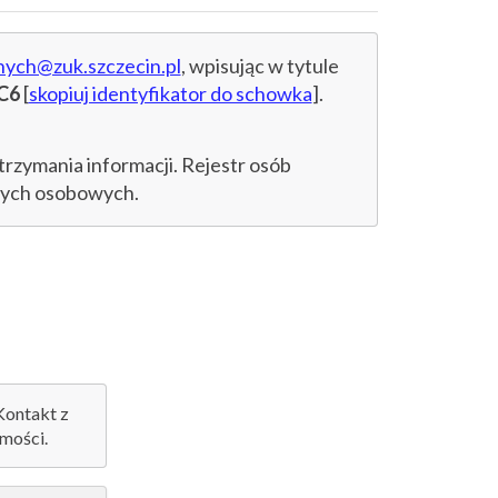
nych@zuk.szczecin.pl
, wpisując w tytule
C6
[
skopiuj identyfikator do schowka
].
trzymania informacji. Rejestr osób
anych osobowych.
 Kontakt z
mości.