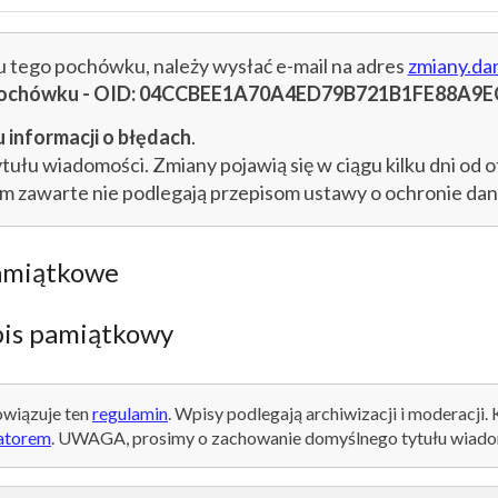
cu tego pochówku, należy wysłać e-mail na adres
zmiany.da
u pochówku - OID: 04CCBEE1A70A4ED79B721B1FE88A9E
 informacji o błędach
.
łu wiadomości. Zmiany pojawią się w ciągu kilku dni od o
im zawarte nie podlegają przepisom ustawy o ochronie d
amiątkowe
is pamiątkowy
wiązuje ten
regulamin
. Wpisy podlegają archiwizacji i moderacji.
atorem
. UWAGA, prosimy o zachowanie domyślnego tytułu wiado