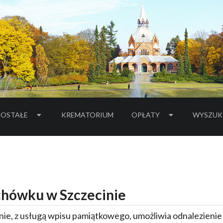
OSTAŁE
KREMATORIUM
OPŁATY
WYSZUK
hówku w Szczecinie
ie, z usługą wpisu pamiątkowego, umożliwia odnalezieni