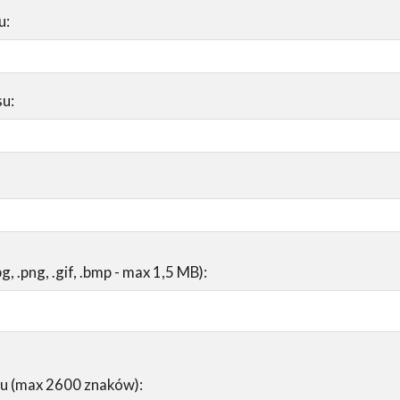
u:
su:
pg, .png, .gif, .bmp - max 1,5 MB):
su (max 2600 znaków):