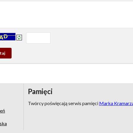
prowadź tekst z obrazka:
j
wy
Pamięci
Twórcy poświęcają serwis pamięci
Marka Kramarz
zeń
jska