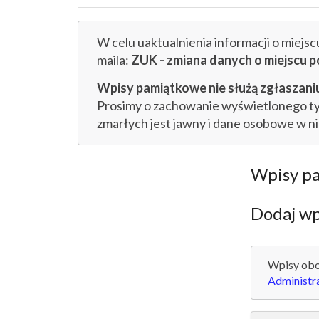
W celu uaktualnienia informacji o miejs
maila:
ZUK - zmiana danych o miejsc
Wpisy pamiątkowe nie służą zgłaszaniu
Prosimy o zachowanie wyświetlonego tytu
zmarłych jest jawny i dane osobowe w n
Wpisy p
Dodaj wp
Wpisy obo
Administr