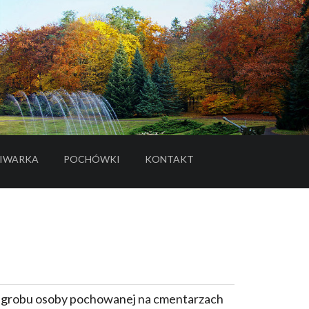
IWARKA
POCHÓWKI
KONTAKT
- LINK DO SERWISU ZEWNĘTRZNEGO
e grobu osoby pochowanej na cmentarzach