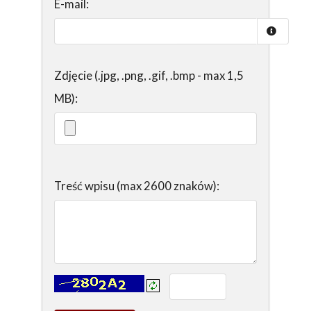
E-mail:
Zdjęcie (.jpg, .png, .gif, .bmp - max 1,5
MB):
Treść wpisu (max 2600 znaków):
Kontrola - wprowadź tekst z obrazka: