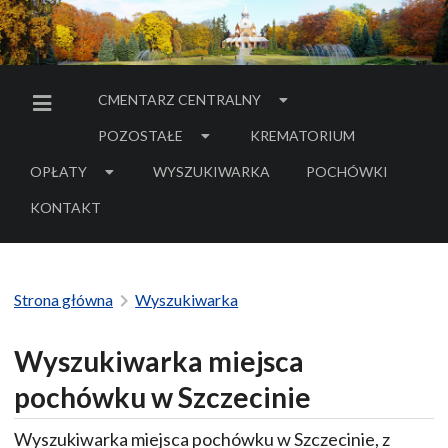
CMENTARZ CENTRALNY
MENU BOCZNE
POZOSTAŁE
KREMATORIUM
OPŁATY
WYSZUKIWARKA
POCHÓWKI
- LINK DO SERWIS
KONTAKT
Strona główna
Wyszukiwarka
Wyszukiwarka miejsca
pochówku w Szczecinie
Wyszukiwarka miejsca pochówku w Szczecinie, z