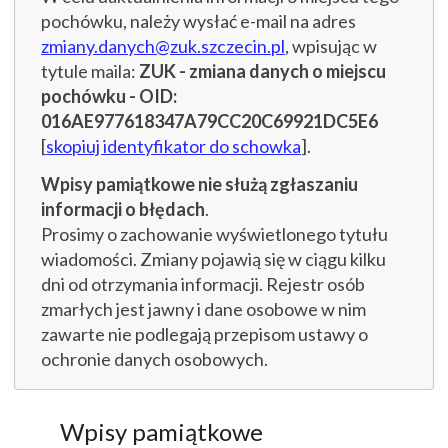
pochówku, należy wysłać e-mail na adres
zmiany.danych@zuk.szczecin.pl
, wpisując w
tytule maila:
ZUK - zmiana danych o miejscu
pochówku - OID:
016AE977618347A79CC20C69921DC5E6
[
skopiuj identyfikator do schowka
].
Wpisy pamiątkowe nie służą zgłaszaniu
informacji o błędach
.
Prosimy o zachowanie wyświetlonego tytułu
wiadomości. Zmiany pojawią się w ciągu kilku
dni od otrzymania informacji. Rejestr osób
zmarłych jest jawny i dane osobowe w nim
zawarte nie podlegają przepisom ustawy o
ochronie danych osobowych.
Wpisy pamiątkowe