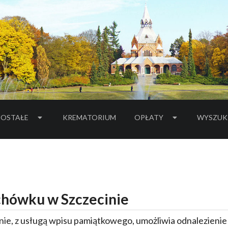
OSTAŁE
KREMATORIUM
OPŁATY
WYSZUK
hówku w Szczecinie
ie, z usługą wpisu pamiątkowego, umożliwia odnalezieni