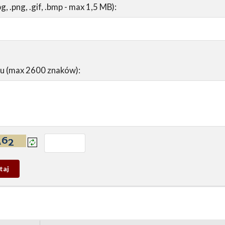
pg, .png, .gif, .bmp - max 1,5 MB):
su (max 2600 znaków):
prowadź tekst z obrazka:
j
wy