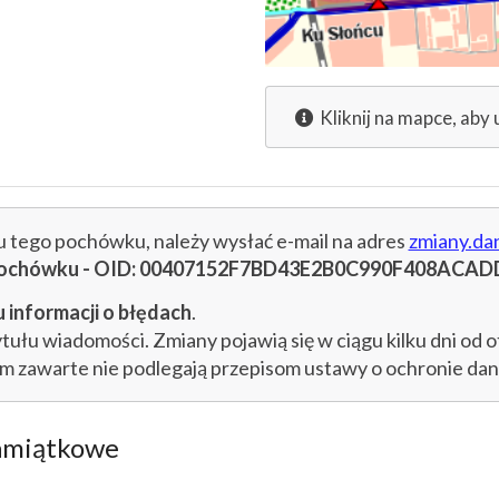
Kliknij na mapce, aby 
cu tego pochówku, należy wysłać e-mail na adres
zmiany.da
u pochówku - OID: 00407152F7BD43E2B0C990F408ACAD
 informacji o błędach
.
łu wiadomości. Zmiany pojawią się w ciągu kilku dni od o
im zawarte nie podlegają przepisom ustawy o ochronie d
amiątkowe