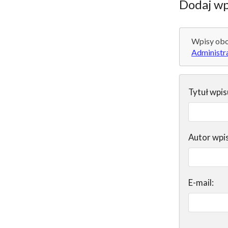
Dodaj wp
Wpisy obo
Administr
Tytuł wpis
Autor wpi
E-mail: