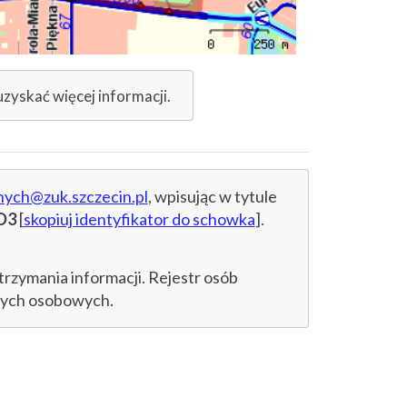
uzyskać więcej informacji.
nych@zuk.szczecin.pl
, wpisując w tytule
D3
[
skopiuj identyfikator do schowka
].
trzymania informacji. Rejestr osób
anych osobowych.