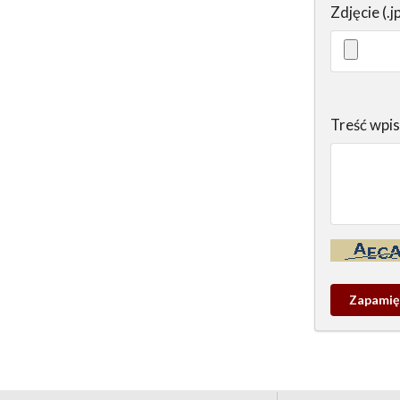
Zdjęcie (.j
Treść wpi
Kontrola - w
Zapamieta
wpis
pamiątko