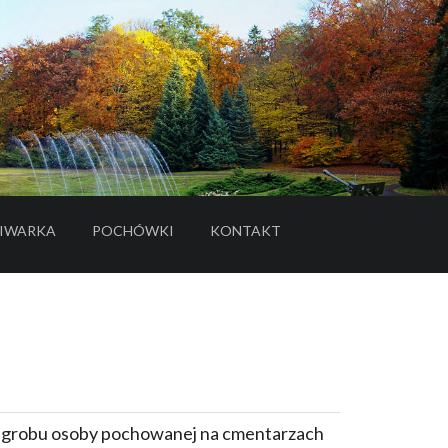
IWARKA
POCHÓWKI
KONTAKT
- LINK DO SERWISU ZEWNĘTRZNEGO
e grobu osoby pochowanej na cmentarzach