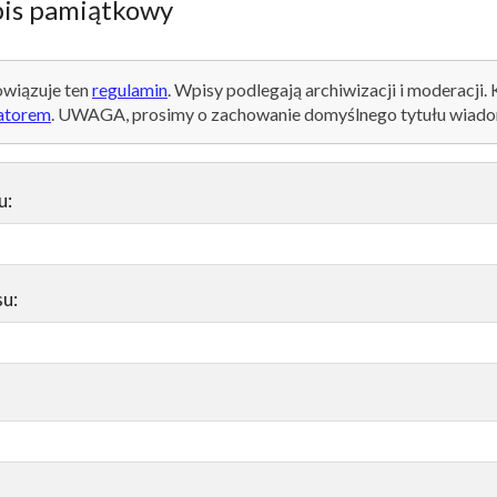
is pamiątkowy
wiązuje ten
regulamin
. Wpisy podlegają archiwizacji i moderacji.
atorem
. UWAGA, prosimy o zachowanie domyślnego tytułu wiado
u:
su: