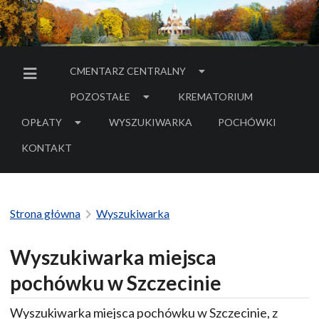
CMENTARZ CENTRALNY
MENU BOCZNE
POZOSTAŁE
KREMATORIUM
OPŁATY
WYSZUKIWARKA
POCHÓWKI
- LINK DO SERWIS
KONTAKT
Strona główna
Wyszukiwarka
Wyszukiwarka miejsca
pochówku w Szczecinie
Wyszukiwarka miejsca pochówku w Szczecinie, z