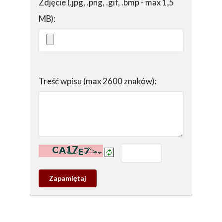
Zdjęcie (.jpg, .png, .gif, .bmp - max 1,5
MB):
Treść wpisu (max 2600 znaków):
Kontrola - wprowadź tekst z obrazka:
Zapamietaj
wpis
pamiątkowy