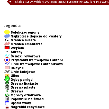
Skala 1 : 1609, Widok: 297.56 m lat: 53.4184586904221, lon: 14.5116
Legenda: