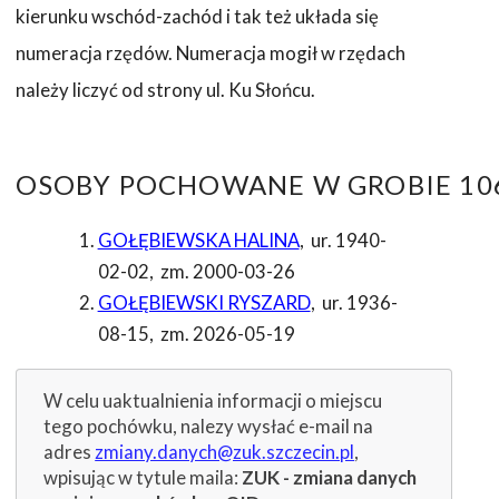
kierunku wschód-zachód i tak też układa się
numeracja rzędów. Numeracja mogił w rzędach
należy liczyć od strony ul. Ku Słońcu.
OSOBY POCHOWANE W GROBIE 106
GOŁĘBIEWSKA HALINA
,
ur. 1940-
02-02
,
zm. 2000-03-26
GOŁĘBIEWSKI RYSZARD
,
ur. 1936-
08-15
,
zm. 2026-05-19
W celu uaktualnienia informacji o miejscu
tego pochówku, nalezy wysłać e-mail na
adres
zmiany.danych@zuk.szczecin.pl
,
wpisując w tytule maila:
ZUK - zmiana danych