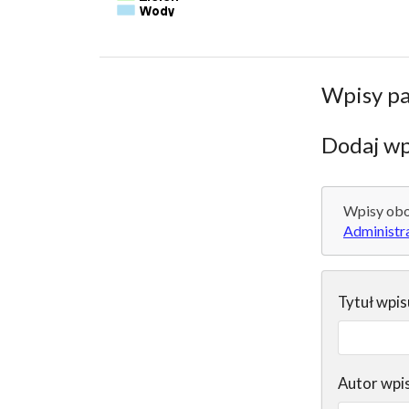
Wpisy p
Dodaj wp
Wpisy obo
Administr
Tytuł wpis
Autor wpi