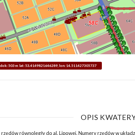
Widok: 503 m lat: 53.4149821646289, lon: 14.511427305737
OPIS KWATERY
 rzędów równoległy do al. Lipowej. Numery rzędów w układ