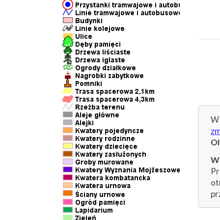
W 
zm
O
Wp
Pr
ot
pr