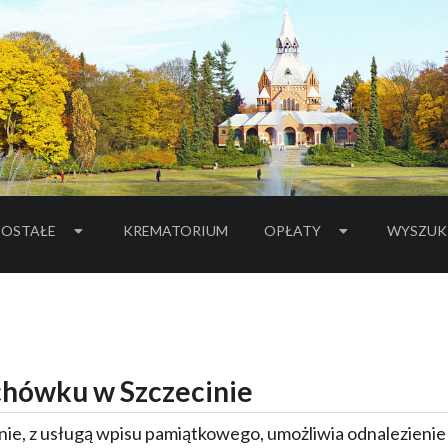
OSTAŁE
KREMATORIUM
OPŁATY
WYSZUK
hówku w Szczecinie
ie, z usługą wpisu pamiątkowego, umożliwia odnalezieni