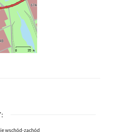
:
zie wschód-zachód