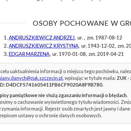
OSOBY POCHOWANE W GRO
ANDRUSZKIEWICZ ANDRZEJ
,
ur.
,
zm. 1987-08-12
ANDRUSZKIEWICZ KRYSTYNA
,
ur. 1943-12-02
,
zm. 2
EDGAR MARZENA
,
ur. 1970-01-08
,
zm. 2019-04-21
celu uaktualnienia informacji o miejscu tego pochówku, nale
iany.danych@zuk.szczecin.pl
, wpisując w tytule maila:
ZUK - 
ID: D4DCF5741605411FB6CF9020A8F9B780
.
isy pamiątkowe nie służą zgaszaniu informacji o błędach
.
osimy o zachowanie wyświetlonego tytułu wiadomości. Zmiany
rzymania informacji. Rejestr osób zmarłych jest jawny i dan
zepisom ustawy o ochronie danych osobowych.