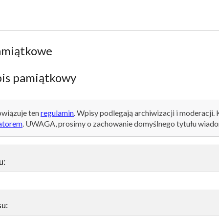
amiątkowe
is pamiątkowy
wiązuje ten
regulamin
. Wpisy podlegają archiwizacji i moderacji.
atorem
. UWAGA, prosimy o zachowanie domyślnego tytułu wiado
u:
su: