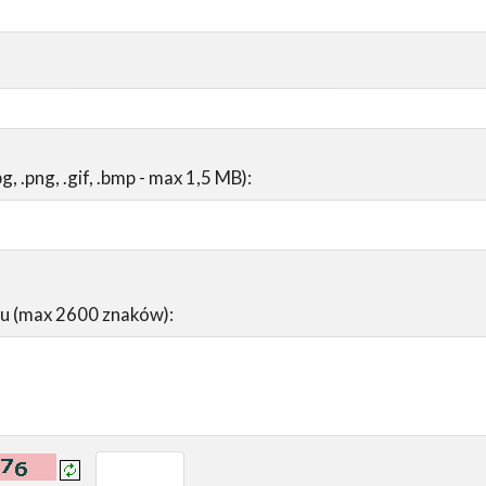
pg, .png, .gif, .bmp - max 1,5 MB):
su (max 2600 znaków):
prowadź tekst z obrazka: