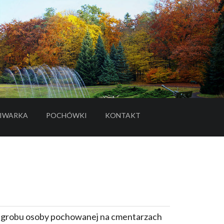
IWARKA
POCHÓWKI
KONTAKT
- LINK DO SERWISU ZEWNĘTRZNEGO
e grobu osoby pochowanej na cmentarzach