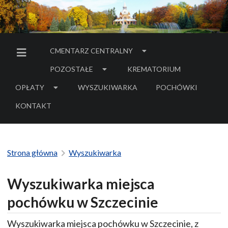
CMENTARZ CENTRALNY
MENU BOCZNE
POZOSTAŁE
KREMATORIUM
OPŁATY
WYSZUKIWARKA
POCHÓWKI
- LINK DO SERWIS
KONTAKT
Strona główna
Wyszukiwarka
Wyszukiwarka miejsca
pochówku w Szczecinie
Wyszukiwarka miejsca pochówku w Szczecinie, z