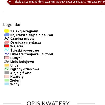
Skala 1 : 11388, Widok: 2.11 km lat: 53.4151618382277, lon: 14.5144
Legenda:
OPIS KWATERY: