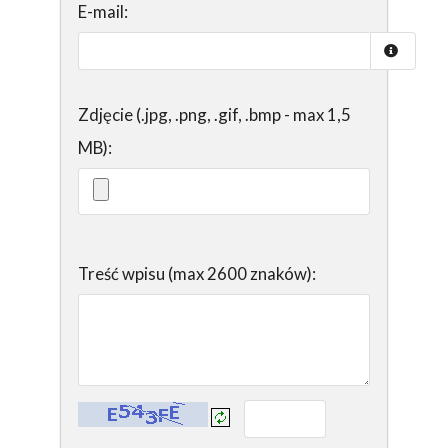
E-mail:
Zdjęcie (.jpg, .png, .gif, .bmp - max 1,5
MB):
Treść wpisu (max 2600 znaków):
Kontrola - wprowadź tekst z obrazka: