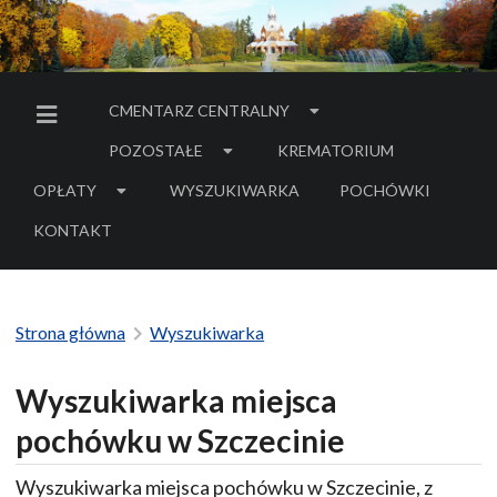
CMENTARZ CENTRALNY
MENU BOCZNE
POZOSTAŁE
KREMATORIUM
OPŁATY
WYSZUKIWARKA
POCHÓWKI
- LINK DO SERWIS
KONTAKT
Strona główna
Wyszukiwarka
Wyszukiwarka miejsca
pochówku w Szczecinie
Wyszukiwarka miejsca pochówku w Szczecinie, z