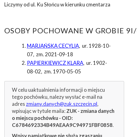
Liczymy od ul. Ku Słońcu w kierunku cmentarza
OSOBY POCHOWANE W GROBIE 9I/
MARJAŃSKA CECYLIA
,
ur. 1928-10-
07
,
zm. 2021-09-18
PAPIERKIEWICZ KLARA
,
ur. 1902-
08-02
,
zm. 1970-05-05
W celu uaktualnienia informacji o miejscu
tego pochówku, nalezy wysłać e-mail na
adres
zmiany.danych@zuk.szczecin.pl
,
wpisując w tytule maila:
ZUK - zmiana danych
o miejscu pochówku - OID:
C6784692334B49AEAA9C94971FBF0858
.
Wpisy pamiątkowe nie służą zgaszaniu