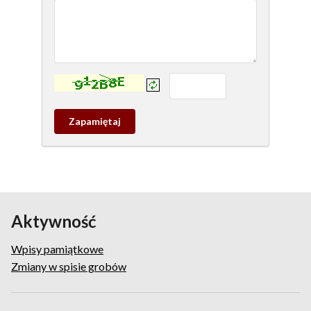
Kontrola - wprowadź tekst z obrazka:
Zapamietaj
wpis
pamiątkowy
Aktywność
Wpisy pamiątkowe
Zmiany w spisie grobów