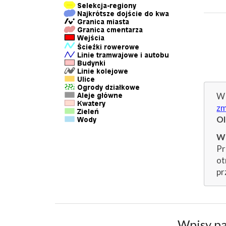
W 
zm
O
Wp
Pr
ot
pr
Wpisy p