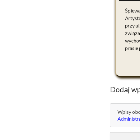
Śpiewak
Artyst
przy u
związa
wychow
prasie
Dodaj wp
Wpisy obo
Administr