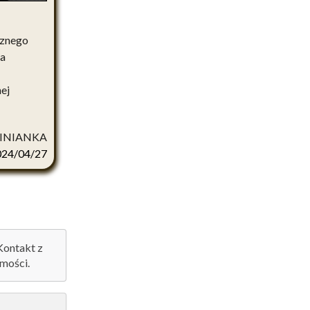
cznego
na
ej
INIANKA
024/04/27
 Kontakt z
mości.