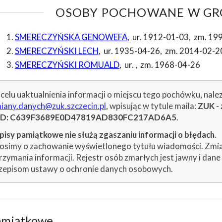
OSOBY POCHOWANE W GRO
SMERECZYŃSKA GENOWEFA
,
ur. 1912-01-03
,
zm. 19
SMERECZYŃSKI LECH
,
ur. 1935-04-26
,
zm. 2014-02-2
SMERECZYŃSKI ROMUALD
,
ur.
,
zm. 1968-04-26
celu uaktualnienia informacji o miejscu tego pochówku, nale
iany.danych@zuk.szczecin.pl
, wpisując w tytule maila:
ZUK - 
ID: C639F3689E0D47819AD830FC217AD6A5
.
isy pamiątkowe nie służą zgaszaniu informacji o błędach
.
osimy o zachowanie wyświetlonego tytułu wiadomości. Zmiany
rzymania informacji. Rejestr osób zmarłych jest jawny i dan
zepisom ustawy o ochronie danych osobowych.
amiątkowe