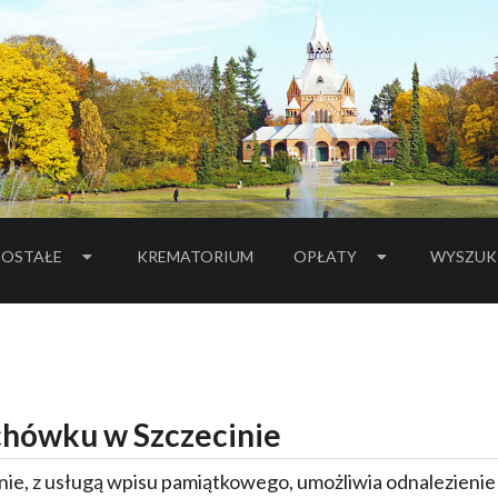
OSTAŁE
KREMATORIUM
OPŁATY
WYSZUK
hówku w Szczecinie
ie, z usługą wpisu pamiątkowego, umożliwia odnalezieni