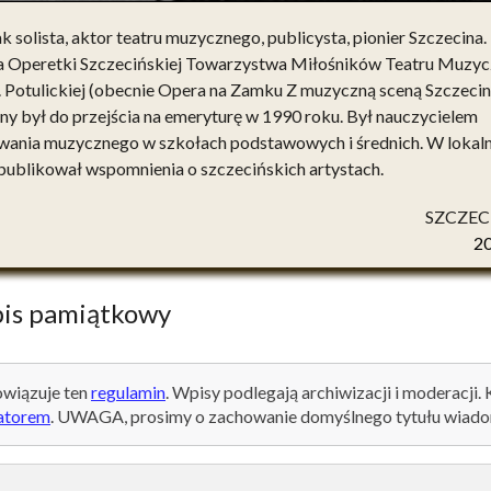
 solista, aktor teatru muzycznego, publicysta, pionier Szczecina.
a Operetki Szczecińskiej Towarzystwa Miłośników Teatru Muzy
l. Potulickiej (obecnie Opera na Zamku Z muzyczną sceną Szczeci
ny był do przejścia na emeryturę w 1990 roku. Był nauczycielem
ania muzycznego w szkołach podstawowych i średnich. W lokaln
 publikował wspomnienia o szczecińskich artystach.
SZCZEC
2
is pamiątkowy
wiązuje ten
regulamin
. Wpisy podlegają archiwizacji i moderacji.
atorem
. UWAGA, prosimy o zachowanie domyślnego tytułu wiado