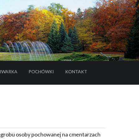
IWARKA
POCHÓWKI
KONTAKT
- LINK DO SERWISU ZEWNĘTRZNEGO
e grobu osoby pochowanej na cmentarzach