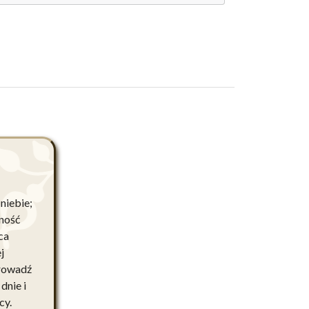
 niebie;
cność
ca
j
prowadź
dnie i
cy.