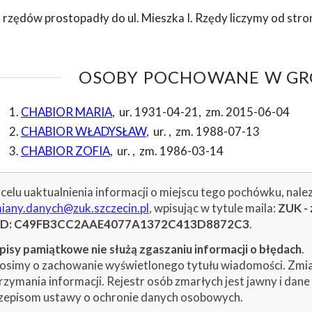
 rzędów prostopadły do ul. Mieszka I. Rzędy liczymy od stro
OSOBY POCHOWANE W GRO
CHABIOR MARIA
,
ur. 1931-04-21
,
zm. 2015-06-04
CHABIOR WŁADYSŁAW
,
ur.
,
zm. 1988-07-13
CHABIOR ZOFIA
,
ur.
,
zm. 1986-03-14
celu uaktualnienia informacji o miejscu tego pochówku, nale
iany.danych@zuk.szczecin.pl
, wpisując w tytule maila:
ZUK - 
ID: C49FB3CC2AAE4077A1372C413D8872C3
.
isy pamiątkowe nie służą zgaszaniu informacji o błędach
.
osimy o zachowanie wyświetlonego tytułu wiadomości. Zmiany
rzymania informacji. Rejestr osób zmarłych jest jawny i dan
zepisom ustawy o ochronie danych osobowych.