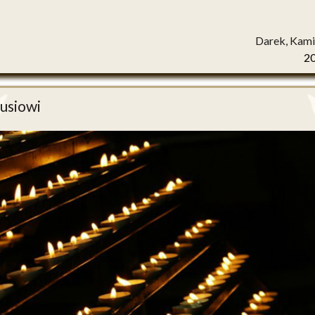
Darek, Kami
2
usiowi