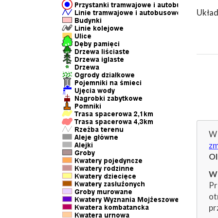
Układ
W 
zm
O
Wp
Pr
ot
pr