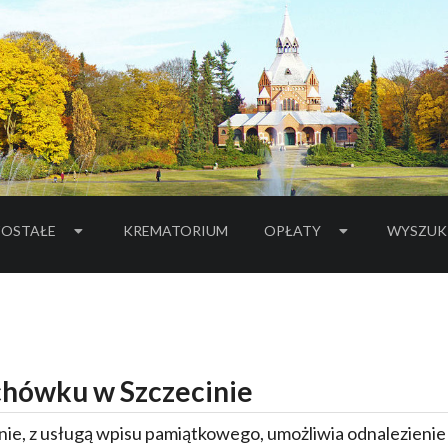
OSTAŁE
KREMATORIUM
OPŁATY
WYSZUK
hówku w Szczecinie
ie, z usługą wpisu pamiątkowego, umożliwia odnalezieni