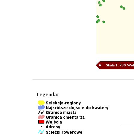
Skala 1 : 738, W
Legenda: