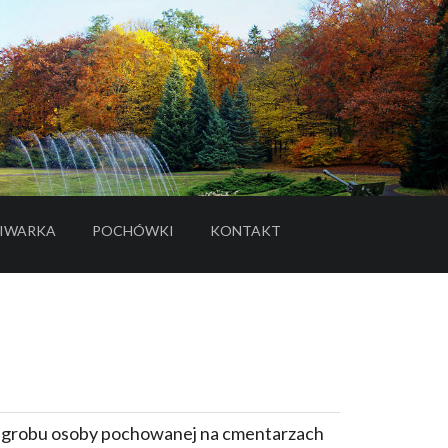
IWARKA
POCHÓWKI
KONTAKT
- LINK DO SERWISU ZEWNĘTRZNEGO
e grobu osoby pochowanej na cmentarzach