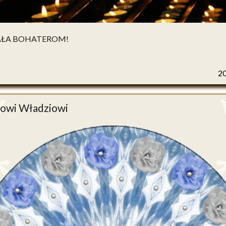
ŁA BOHATEROM!
2
iowi Władziowi