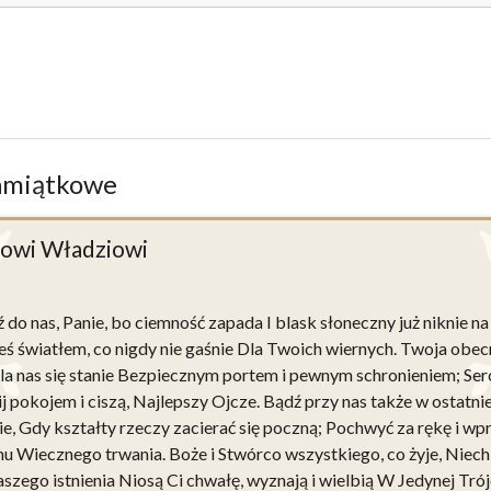
amiątkowe
iowi Władziowi
 do nas, Panie, bo ciemność zapada I blask słoneczny już niknie na
teś światłem, co nigdy nie gaśnie Dla Twoich wiernych. Twoja obe
dla nas się stanie Bezpiecznym portem i pewnym schronieniem; Ser
j pokojem i ciszą, Najlepszy Ojcze. Bądź przy nas także w ostatnie
ie, Gdy kształty rzeczy zacierać się poczną; Pochwyć za rękę i w
u Wiecznego trwania. Boże i Stwórco wszystkiego, co żyje, Niech 
szego istnienia Niosą Ci chwałę, wyznają i wielbią W Jedynej Trój