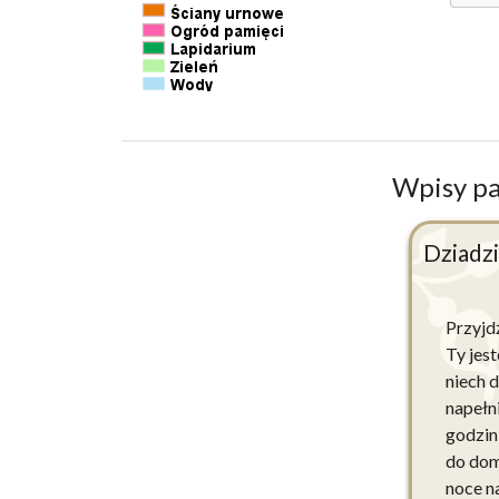
Wpisy p
Dziadz
Przyjdź
Ty jes
niech 
napełni
godzin
do dom
noce na