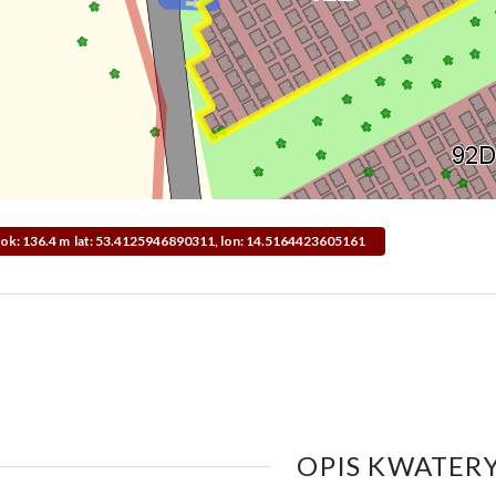
idok: 136.4 m lat: 53.4125946890311, lon: 14.5164423605161
OPIS KWATERY