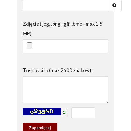
Zdjęcie (.jpg, .png, .gif, .bmp - max 1,5
MB):
Treść wpisu (max 2600 znaków):
Kontrola - wprowadź tekst z obrazka:
Zapamietaj