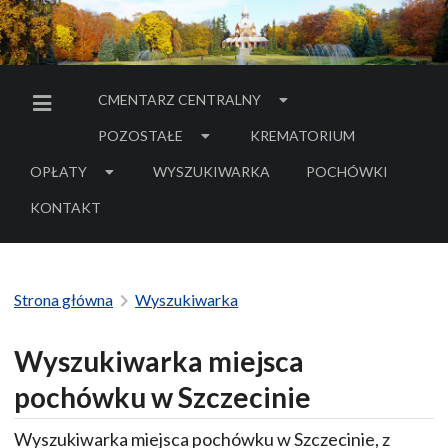
CMENTARZ CENTRALNY
MENU BOCZNE
POZOSTAŁE
KREMATORIUM
OPŁATY
WYSZUKIWARKA
POCHÓWKI
- LINK DO SERWIS
KONTAKT
Strona główna
Wyszukiwarka
Wyszukiwarka miejsca
pochówku w Szczecinie
Wyszukiwarka miejsca pochówku w Szczecinie, z