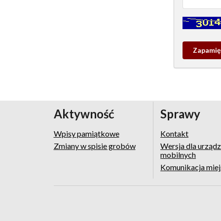
Kontrola - w
Zapamieta
wpis
pamiątko
Aktywność
Sprawy
Wpisy pamiątkowe
Kontakt
Zmiany w spisie grobów
Wersja dla urząd
mobilnych
Komunikacja mie