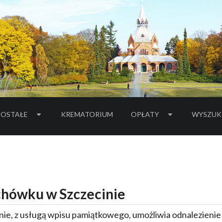
OSTAŁE
KREMATORIUM
OPŁATY
WYSZUK
hówku w Szczecinie
ie, z usługą wpisu pamiątkowego, umożliwia odnalezieni