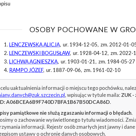
opisu
OSOBY POCHOWANE W GROB
LENCZEWSKA ALICJA
,
ur. 1934-12-05
,
zm. 2012-01-0
LENCZEWSKI BOGUSŁAW
,
ur. 1928-04-12
,
zm. 2022-
LICHWA AGNIESZKA
,
ur. 1903-01-21
,
zm. 1984-05-27
RAMPO JÓZEF
,
ur. 1887-09-06
,
zm. 1961-02-10
celu uaktualnienia informacji o miejscu tego pochówku, nale
iany.danych@zuk.szczecin.pl
, wpisując w tytule maila:
ZUK - 
ID: A06BCEA6B9F740D7BFA1B67B50DCA86D
.
isy pamiątkowe nie służą zgaszaniu informacji o błędach
.
osimy o zachowanie wyświetlonego tytułu wiadomości. Zmiany
rzymania informacji. Rejestr osób zmarłych jest jawny i dan
zepisom ustawy o ochronie danych osobowych.