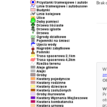
Brak 
W 
zm
O
Wp
Pr
ot
pr