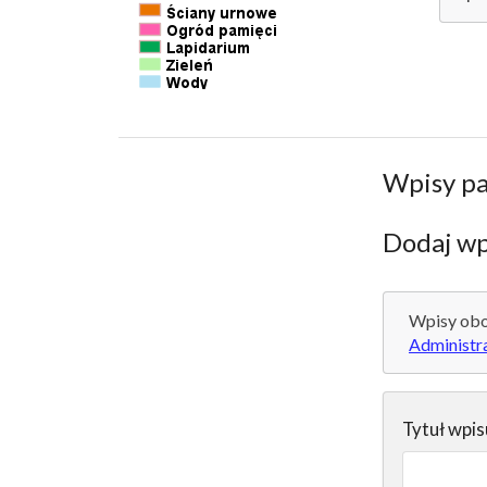
Wpisy p
Dodaj wp
Wpisy obo
Administr
Tytuł wpis