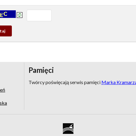
prowadź tekst z obrazka:
j
wy
Pamięci
Twórcy poświęcają serwis pamięci
Marka Kramarz
zeń
jska