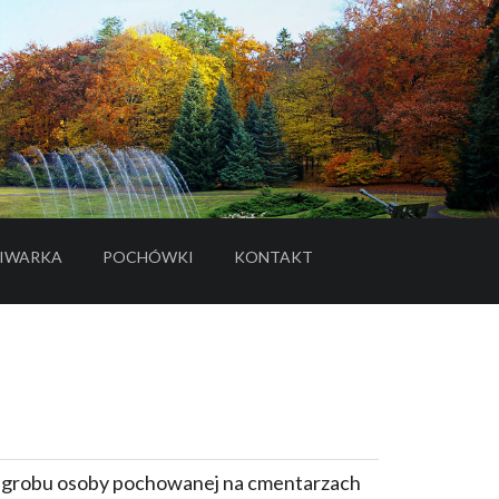
IWARKA
POCHÓWKI
KONTAKT
- LINK DO SERWISU ZEWNĘTRZNEGO
e grobu osoby pochowanej na cmentarzach