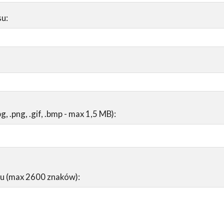
su:
pg, .png, .gif, .bmp - max 1,5 MB):
su (max 2600 znaków):