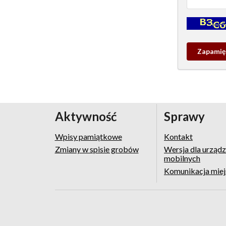
Kontrola - w
Zapamieta
wpis
pamiątko
Aktywność
Sprawy
Wpisy pamiątkowe
Kontakt
Zmiany w spisie grobów
Wersja dla urząd
mobilnych
Komunikacja mie