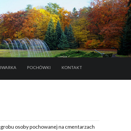
IWARKA
POCHÓWKI
KONTAKT
- LINK DO SERWISU ZEWNĘTRZNEGO
e grobu osoby pochowanej na cmentarzach