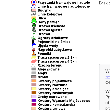
Brak 
W 
zm
O
Wp
Pr
ot
pr