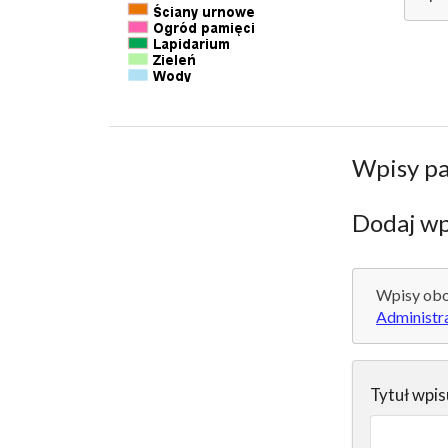
Wpisy p
Dodaj wp
Wpisy obo
Administr
Tytuł wpis