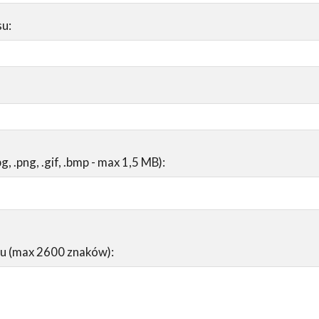
su:
pg, .png, .gif, .bmp - max 1,5 MB):
su (max 2600 znaków):