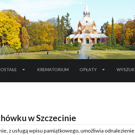
OSTAŁE
KREMATORIUM
OPŁATY
WYSZUK
hówku w Szczecinie
ie, z usługą wpisu pamiątkowego, umożliwia odnalezieni