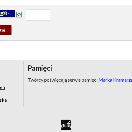
prowadź tekst z obrazka:
j
wy
Pamięci
Twórcy poświęcają serwis pamięci
Marka Kramarz
zeń
jska