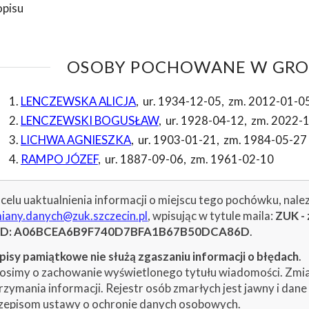
opisu
OSOBY POCHOWANE W GROB
LENCZEWSKA ALICJA
,
ur. 1934-12-05
,
zm. 2012-01-0
LENCZEWSKI BOGUSŁAW
,
ur. 1928-04-12
,
zm. 2022-
LICHWA AGNIESZKA
,
ur. 1903-01-21
,
zm. 1984-05-27
RAMPO JÓZEF
,
ur. 1887-09-06
,
zm. 1961-02-10
celu uaktualnienia informacji o miejscu tego pochówku, nale
iany.danych@zuk.szczecin.pl
, wpisując w tytule maila:
ZUK - 
ID: A06BCEA6B9F740D7BFA1B67B50DCA86D
.
isy pamiątkowe nie służą zgaszaniu informacji o błędach
.
osimy o zachowanie wyświetlonego tytułu wiadomości. Zmiany
rzymania informacji. Rejestr osób zmarłych jest jawny i dan
zepisom ustawy o ochronie danych osobowych.