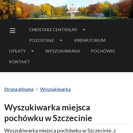
CMENTARZ CENTRALNY
MENU BOCZNE
POZOSTAŁE
KREMATORIUM
OPŁATY
WYSZUKIWARKA
POCHÓWKI
- LINK DO SERWIS
KONTAKT
Strona główna
Wyszukiwarka
Wyszukiwarka miejsca
pochówku w Szczecinie
Wyszukiwarka miejsca pochówku w Szczecinie, z