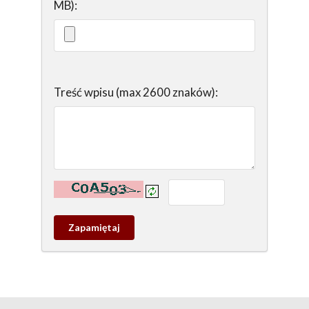
MB):
Treść wpisu (max 2600 znaków):
Kontrola - wprowadź tekst z obrazka:
Zapamietaj
wpis
pamiątkowy