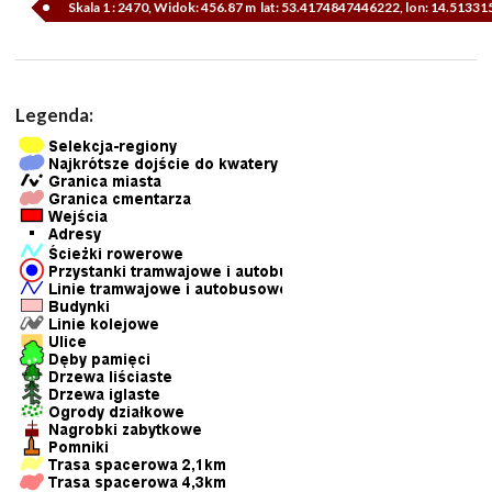
Skala 1 : 2470, Widok: 456.87 m lat: 53.4174847446222, lon: 14.5133
Legenda: