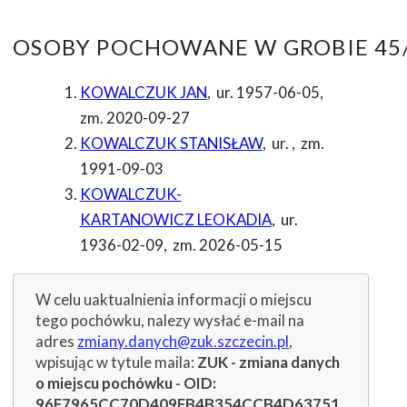
OSOBY POCHOWANE W GROBIE 45/
KOWALCZUK JAN
,
ur. 1957-06-05
,
zm. 2020-09-27
KOWALCZUK STANISŁAW
,
ur.
,
zm.
1991-09-03
KOWALCZUK-
KARTANOWICZ LEOKADIA
,
ur.
1936-02-09
,
zm. 2026-05-15
W celu uaktualnienia informacji o miejscu
tego pochówku, nalezy wysłać e-mail na
adres
zmiany.danych@zuk.szczecin.pl
,
wpisując w tytule maila:
ZUK - zmiana danych
o miejscu pochówku - OID:
96F7965CC70D409FB4B354CCB4D63751
.