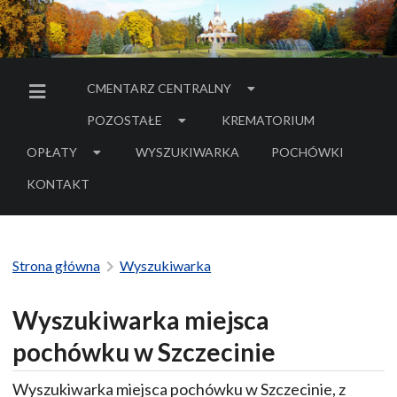
CMENTARZ CENTRALNY
MENU BOCZNE
POZOSTAŁE
KREMATORIUM
OPŁATY
WYSZUKIWARKA
POCHÓWKI
- LINK DO SERWIS
KONTAKT
Strona główna
Wyszukiwarka
Wyszukiwarka miejsca
pochówku w Szczecinie
Wyszukiwarka miejsca pochówku w Szczecinie, z