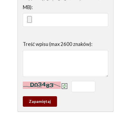
MB):
Treść wpisu (max 2600 znaków):
Kontrola - wprowadź tekst z obrazka:
Zapamietaj
wpis
pamiątkowy