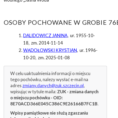
OSOBY POCHOWANE W GROBIE 76B
DALIDOWICZ JANINA
,
ur. 1955-10-
18
,
zm. 2014-11-14
WĄDOŁOWSKI KRYSTIAN
,
ur. 1996-
10-20
,
zm. 2025-01-08
W celu uaktualnienia informacji o miejscu
tego pochówku, nalezy wysłać e-mail na
adres
zmiany.danych@zuk.szczecin.pl
,
wpisując w tytule maila:
ZUK - zmiana danych
o miejscu pochówku - OID:
8E70ACD366E045C386C9E26166B7FC1B
.
Wpisy pamiątkowe nie służą zgaszaniu