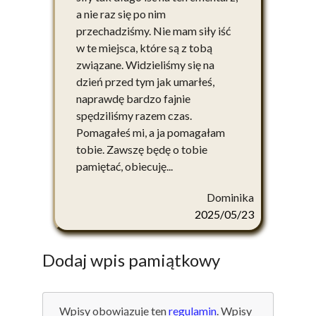
a nie raz się po nim
przechadziśmy. Nie mam siły iść
w te miejsca, które są z tobą
związane. Widzieliśmy się na
dzień przed tym jak umarłeś,
naprawdę bardzo fajnie
spędziliśmy razem czas.
Pomagałeś mi, a ja pomagałam
tobie. Zawszę będę o tobie
pamiętać, obiecuję...
Dominika
2025/05/23
Dodaj wpis pamiątkowy
Wpisy obowiązuje ten
regulamin
. Wpisy