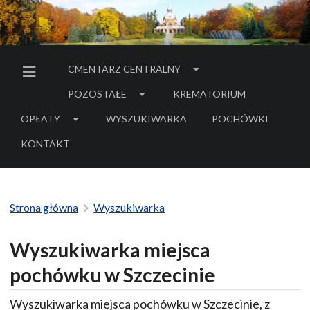
CMENTARZ CENTRALNY
MENU BOCZNE
POZOSTAŁE
KREMATORIUM
OPŁATY
WYSZUKIWARKA
POCHÓWKI
- LINK DO SERWIS
KONTAKT
Strona główna
Wyszukiwarka
Wyszukiwarka miejsca
pochówku w Szczecinie
Wyszukiwarka miejsca pochówku w Szczecinie, z