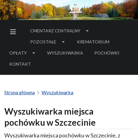
CMENTARZ CENTRALNY
MENU BOCZNE
POZOSTAŁE
KREMATORIUM
OPŁATY
WYSZUKIWARKA
POCHÓWKI
- LINK DO SERWIS
KONTAKT
Strona główna
Wyszukiwarka
Wyszukiwarka miejsca
pochówku w Szczecinie
Wyszukiwarka miejsca pochówku w Szczecinie, z