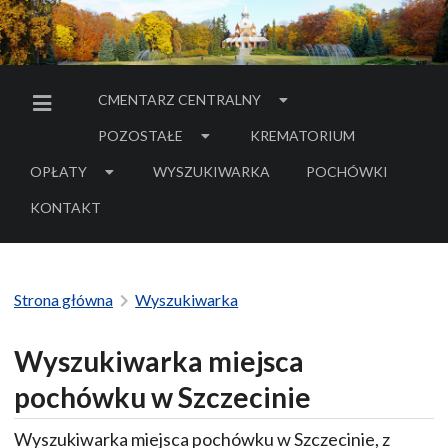
CMENTARZ CENTRALNY
MENU BOCZNE
POZOSTAŁE
KREMATORIUM
OPŁATY
WYSZUKIWARKA
POCHÓWKI
- LINK DO SERWIS
KONTAKT
Strona główna
Wyszukiwarka
Wyszukiwarka miejsca
pochówku w Szczecinie
Wyszukiwarka miejsca pochówku w Szczecinie, z