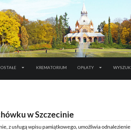
OSTAŁE
KREMATORIUM
OPŁATY
WYSZUK
hówku w Szczecinie
ie, z usługą wpisu pamiątkowego, umożliwia odnalezieni