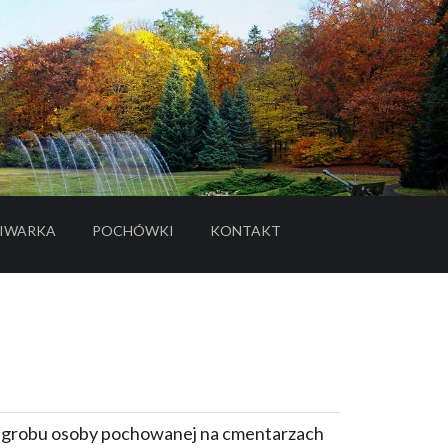
IWARKA
POCHÓWKI
KONTAKT
- LINK DO SERWISU ZEWNĘTRZNEGO
e grobu osoby pochowanej na cmentarzach