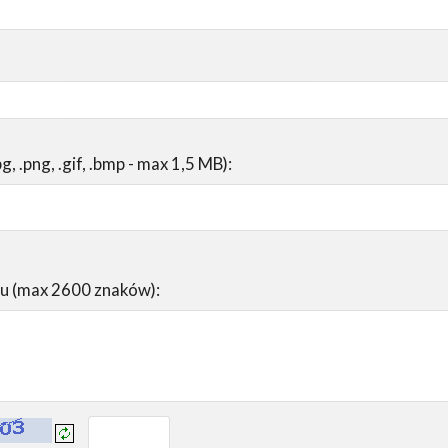
pg, .png, .gif, .bmp - max 1,5 MB):
su (max 2600 znaków):
prowadź tekst z obrazka: