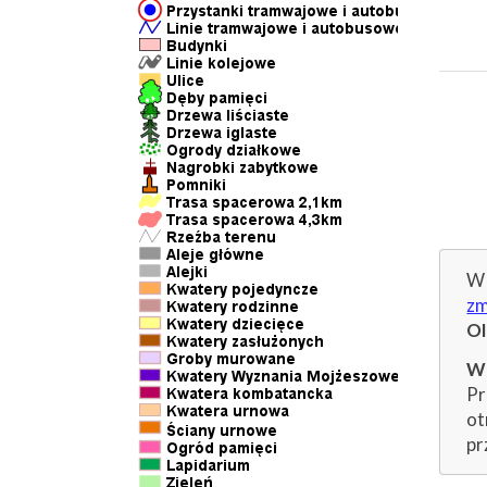
W 
zm
O
Wp
Pr
ot
pr