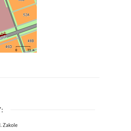
:
l. Zakole