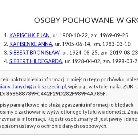
OSOBY POCHOWANE W GRO
KAPISCHKIE JAN
,
ur. 1900-10-22
,
zm. 1969-09-25
KAPISENKE ANNA
,
ur. 1905-06-14
,
zm. 1983-03-10
SIEBERT BRONISŁAW
,
ur. 1924-08-25
,
zm. 2019-08-23
SIEBERT HILDEGARDA
,
ur. 1928-04-02
,
zm. 1998-03-2
celu uaktualnienia informacji o miejscu tego pochówku, nale
iany.danych@zuk.szczecin.pl
, wpisując w tytule maila:
ZUK - 
ID: 85B588789FC442F29D282F989F4A785F
.
isy pamiątkowe nie służą zgaszaniu informacji o błędach
.
osimy o zachowanie wyświetlonego tytułu wiadomości. Zmiany
rzymania informacji. Rejestr osób zmarłych jest jawny i dan
zepisom ustawy o ochronie danych osobowych.