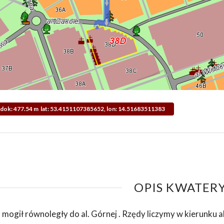
Widok: 477.54 m lat: 53.4151107385652, lon: 14.51683511383
OPIS KWATERY
 mogił równoległy do al. Górnej . Rzędy liczymy w kierunku a