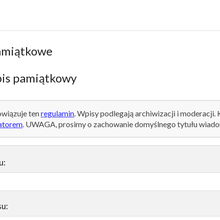
amiątkowe
is pamiątkowy
wiązuje ten
regulamin
. Wpisy podlegają archiwizacji i moderacji.
atorem
. UWAGA, prosimy o zachowanie domyślnego tytułu wiado
u:
su: