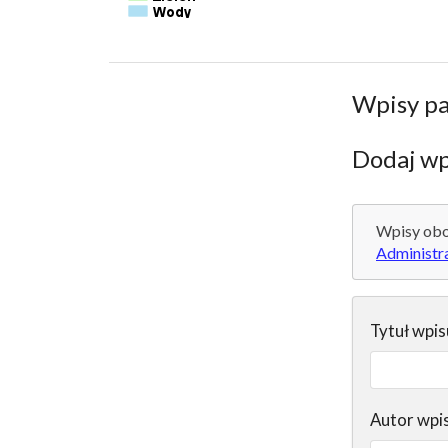
Wpisy p
Dodaj wp
Wpisy obo
Administr
Tytuł wpis
Autor wpi