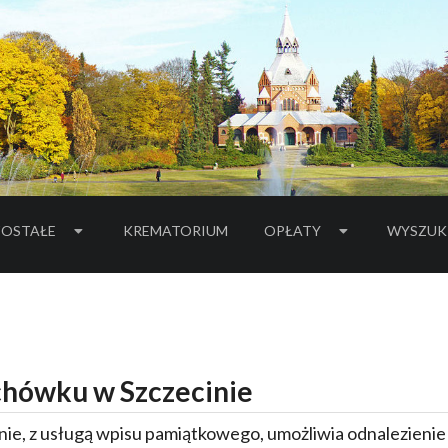
OSTAŁE
KREMATORIUM
OPŁATY
WYSZUK
hówku w Szczecinie
ie, z usługą wpisu pamiątkowego, umożliwia odnalezieni