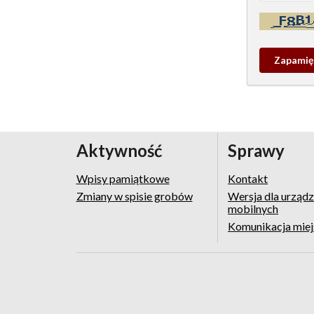
Kontrola - w
Zapamieta
wpis
pamiątko
Aktywność
Sprawy
Wpisy pamiątkowe
Kontakt
Zmiany w spisie grobów
Wersja dla urząd
mobilnych
Komunikacja mie