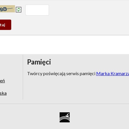
prowadź tekst z obrazka:
j
wy
Pamięci
Twórcy poświęcają serwis pamięci
Marka Kramarz
zeń
jska