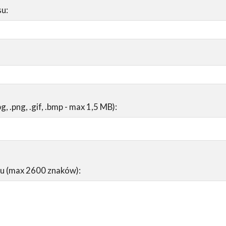
su:
pg, .png, .gif, .bmp - max 1,5 MB):
su (max 2600 znaków):