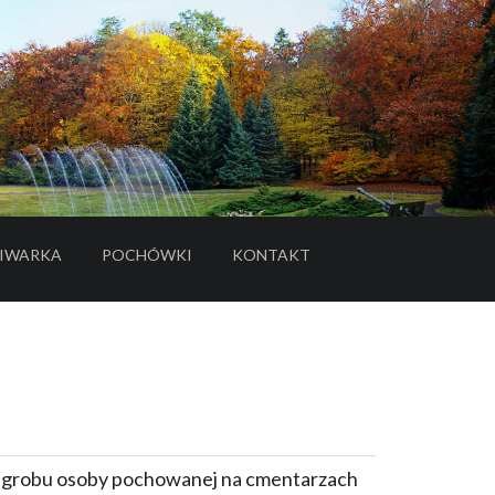
IWARKA
POCHÓWKI
KONTAKT
- LINK DO SERWISU ZEWNĘTRZNEGO
e grobu osoby pochowanej na cmentarzach