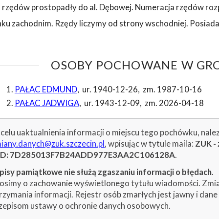
 rzędów prostopadły do al. Dębowej. Numeracja rzędów roz
nku zachodnim. Rzędy liczymy od strony wschodniej. Posiada
OSOBY POCHOWANE W GROB
PAŁAC EDMUND
,
ur. 1940-12-26
,
zm. 1987-10-16
PAŁAC JADWIGA
,
ur. 1943-12-09
,
zm. 2026-04-18
celu uaktualnienia informacji o miejscu tego pochówku, nale
iany.danych@zuk.szczecin.pl
, wpisując w tytule maila:
ZUK - 
ID: 7D285013F7B24ADD977E3AA2C106128A
.
isy pamiątkowe nie służą zgaszaniu informacji o błędach
.
osimy o zachowanie wyświetlonego tytułu wiadomości. Zmiany
rzymania informacji. Rejestr osób zmarłych jest jawny i dan
zepisom ustawy o ochronie danych osobowych.