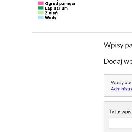
Wpisy p
Dodaj wp
Wpisy obo
Administr
Tytuł wpis