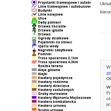
Układ
kieru
W 
zm
O
Wp
Pr
ot
pr