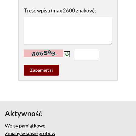
Treść wpisu (max 2600 znaków):
Kontrola - wprowadź tekst z obrazka:
Zapamietaj
wpis
pamiątkowy
Aktywność
Wpisy pamiątkowe
Zmiany w spisie grobów