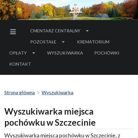
CMENTARZ CENTRALNY
MENU BOCZNE
POZOSTAŁE
KREMATORIUM
OPŁATY
WYSZUKIWARKA
POCHÓWKI
- LINK DO SERWIS
KONTAKT
Strona główna
Wyszukiwarka
Wyszukiwarka miejsca
pochówku w Szczecinie
Wyszukiwarka miejsca pochówku w Szczecinie, z