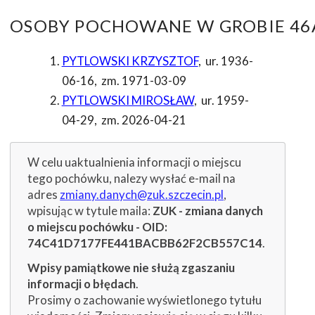
OSOBY POCHOWANE W GROBIE 46A
PYTLOWSKI KRZYSZTOF
,
ur. 1936-
06-16
,
zm. 1971-03-09
PYTLOWSKI MIROSŁAW
,
ur. 1959-
04-29
,
zm. 2026-04-21
W celu uaktualnienia informacji o miejscu
tego pochówku, nalezy wysłać e-mail na
adres
zmiany.danych@zuk.szczecin.pl
,
wpisując w tytule maila:
ZUK - zmiana danych
o miejscu pochówku - OID:
74C41D7177FE441BACBB62F2CB557C14
.
Wpisy pamiątkowe nie służą zgaszaniu
informacji o błędach
.
Prosimy o zachowanie wyświetlonego tytułu