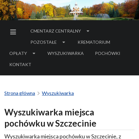
CMENTARZ CENTRALNY
MENU BOCZNE
POZOSTAŁE
KREMATORIUM
OPŁATY
WYSZUKIWARKA
POCHÓWKI
- LINK DO SERWIS
KONTAKT
Strona główna
Wyszukiwarka
Wyszukiwarka miejsca
pochówku w Szczecinie
Wyszukiwarka miejsca pochówku w Szczecinie, z