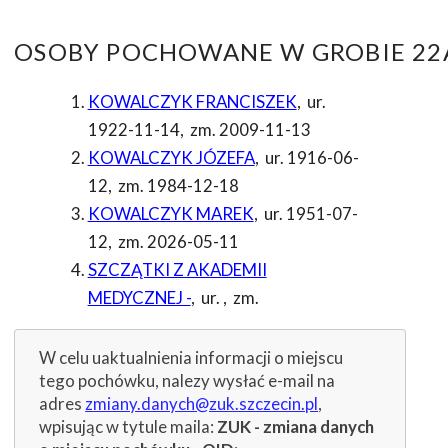
OSOBY POCHOWANE W GROBIE 22A
KOWALCZYK FRANCISZEK
,
ur.
1922-11-14
,
zm. 2009-11-13
KOWALCZYK JÓZEFA
,
ur. 1916-06-
12
,
zm. 1984-12-18
KOWALCZYK MAREK
,
ur. 1951-07-
12
,
zm. 2026-05-11
SZCZĄTKI Z AKADEMII
MEDYCZNEJ -
,
ur.
,
zm.
W celu uaktualnienia informacji o miejscu
tego pochówku, nalezy wysłać e-mail na
adres
zmiany.danych@zuk.szczecin.pl
,
wpisując w tytule maila:
ZUK - zmiana danych