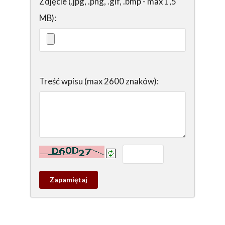
Zdjęcie (.jpg, .png, .gif, .bmp - max 1,5
MB):
Treść wpisu (max 2600 znaków):
Kontrola - wprowadź tekst z obrazka:
Zapamietaj
wpis
pamiątkowy