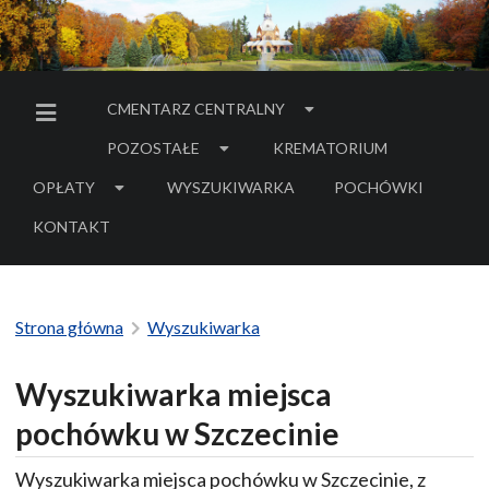
CMENTARZ CENTRALNY
MENU BOCZNE
POZOSTAŁE
KREMATORIUM
OPŁATY
WYSZUKIWARKA
POCHÓWKI
- LINK DO SERWIS
KONTAKT
Strona główna
Wyszukiwarka
Wyszukiwarka miejsca
pochówku w Szczecinie
Wyszukiwarka miejsca pochówku w Szczecinie, z