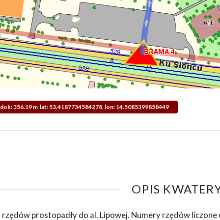
Widok: 356.19 m lat: 53.4187734584278, lon: 14.5085399858449
OPIS KWATERY
 rzędów prostopadły do al. Lipowej. Numery rzędów liczone o