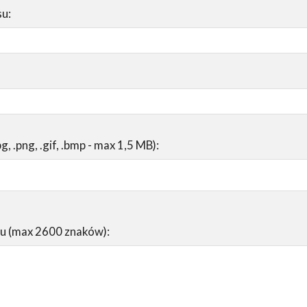
su:
pg, .png, .gif, .bmp - max 1,5 MB):
su (max 2600 znaków):