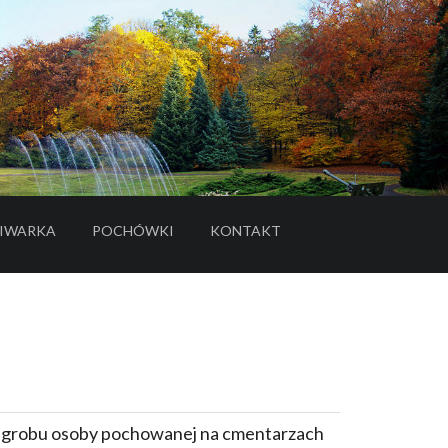
IWARKA
POCHÓWKI
KONTAKT
- LINK DO SERWISU ZEWNĘTRZNEGO
e grobu osoby pochowanej na cmentarzach