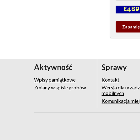
Kontrola - w
Zapamieta
wpis
pamiątko
Aktywność
Sprawy
Wpisy pamiątkowe
Kontakt
Zmiany w spisie grobów
Wersja dla urząd
mobilnych
Komunikacja mie