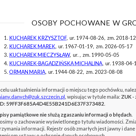
OSOBY POCHOWANE W GROB
KUCHAREK KRZYSZTOF
,
ur. 1974-08-26
,
zm. 2018-12
KUCHAREK MAREK
,
ur. 1967-01-19
,
zm. 2026-05-17
KUCHAREK MIECZYSŁAW
,
ur.
,
zm. 1990-05-05
KUCHAREK-BAGADZIŃSKA MICHALINA
,
ur. 1938-04-
ORMAN MARIA
,
ur. 1944-08-22
,
zm. 2023-08-08
celu uaktualnienia informacji o miejscu tego pochówku, nale
iany.danych@zuk.szczecin.pl
, wpisując w tytule maila:
ZUK - 
ID: 59FF3F685A4D4E55B241D6E37F373482
.
isy pamiątkowe nie służą zgaszaniu informacji o błędach
.
osimy o zachowanie wyświetlonego tytułu wiadomości. Zmiany
rzymania informacji. Rejestr osób zmarłych jest jawny i dan
zepisom ustawy o ochronie danych osobowych.