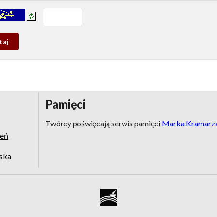
prowadź tekst z obrazka:
j
wy
Pamięci
Twórcy poświęcają serwis pamięci
Marka Kramarz
zeń
jska