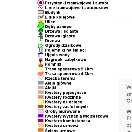
W 
zm
O
Wp
Pr
ot
pr