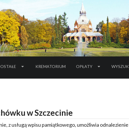
OSTAŁE
KREMATORIUM
OPŁATY
WYSZUK
hówku w Szczecinie
ie, z usługą wpisu pamiątkowego, umożliwia odnalezieni