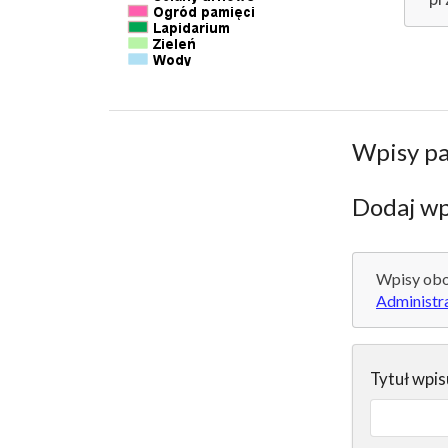
Wpisy p
Dodaj wp
Wpisy obo
Administr
Tytuł wpis